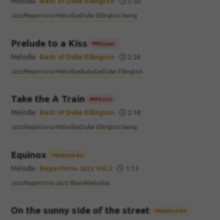
Melodía
·
Best of Duke Ellington
·
2:50
Jazz
Repertorio
Melodías
Duke Ellington
Swing
Prelude to a Kiss
Máster
Melodía
·
Best of Duke Ellington
·
2:56
Jazz
Repertorio
Melodías
Baladas
Duke Ellington
Take the A Train
Máster
Melodía
·
Best of Duke Ellington
·
2:16
Jazz
Repertorio
Melodías
Duke Ellington
Swing
Equinox
Avanzado
Melodía
·
Repertorio Jazz Vol.2
·
1:13
Jazz
Repertorio
Jazz Blues
Melodías
On the sunny side of the street
Avanzado