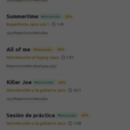
Jazz
Repertorio
Melodías
Summertime
Iniciación
IA
Repertorio Jazz vol.1
·
1:41
Jazz
Repertorio
Melodías
All of me
Avanzado
IA
Introducción al Gypsy Jazz
·
1:01
Repertorio
Melodías
Gypsy jazz
Killer Joe
Iniciación
IA
Introducción a la guitarra Jazz
·
4:21
Jazz
Repertorio
Melodías
Sesión de práctica
Iniciación
IA
Introducción a la guitarra Jazz
·
1:08