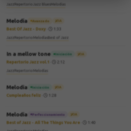
Jazz
Repertorio
Jazz Blues
Melodías
Melodía
Avanzado
IA
Best Of Jazz - Doxy
·
1:33
Jazz
Repertorio
Melodías
Best of Jazz
In a mellow tone
Iniciación
IA
Repertorio Jazz vol.1
·
2:12
Jazz
Repertorio
Melodías
Melodía
Iniciación
IA
Cumpleaños feliz
·
1:28
Melodía
Perfeccionamiento
IA
Best of Jazz - All The Things You Are
·
1:40