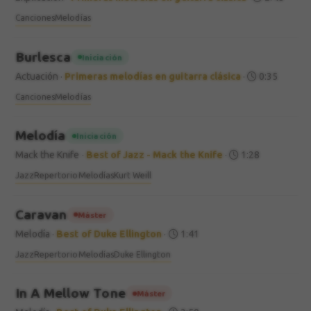
Canciones
Melodías
Burlesca
Iniciación
Actuación
·
Primeras melodías en guitarra clásica
·
0:35
Canciones
Melodías
Melodía
Iniciación
Mack the Knife
·
Best of Jazz - Mack the Knife
·
1:28
Jazz
Repertorio
Melodías
Kurt Weill
Caravan
Máster
Melodía
·
Best of Duke Ellington
·
1:41
Jazz
Repertorio
Melodías
Duke Ellington
In A Mellow Tone
Máster