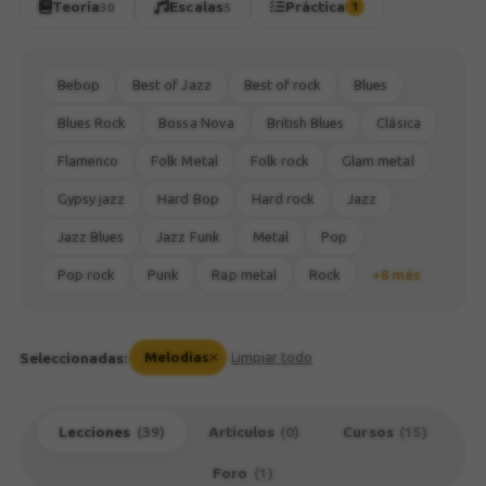
Teoría
Escalas
Práctica
30
5
1
Bebop
Best of Jazz
Best of rock
Blues
Blues Rock
Bossa Nova
British Blues
Clásica
Flamenco
Folk Metal
Folk rock
Glam metal
Gypsy jazz
Hard Bop
Hard rock
Jazz
Jazz Blues
Jazz Funk
Metal
Pop
Pop rock
Punk
Rap metal
Rock
+8 más
Seleccionadas:
Melodías
Limpiar todo
Lecciones
(39)
Artículos
(0)
Cursos
(15)
Foro
(1)