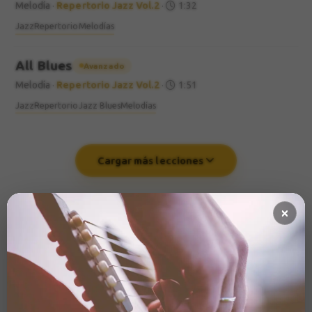
Melodía
·
Repertorio Jazz Vol.2
·
1:32
Jazz
Repertorio
Melodías
All Blues
Avanzado
Melodía
·
Repertorio Jazz Vol.2
·
1:51
Jazz
Repertorio
Jazz Blues
Melodías
Cargar más lecciones
También te puede
Sugerencias basadas en el contenido de
interesar
las lecciones
Melodía
Avanzado
IA
Best Of Jazz - In A Sentimental Mood
·
2:28