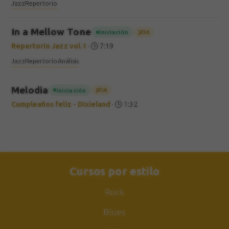
Jazz
Repertorio
In a Mellow Tone
Iniciación
IA
Repertorio Jazz vol.1
·
7:19
Jazz
Repertorio
Análisis
Melodia
Iniciación
IA
Cumpleaños feliz - Dixieland
·
1:32
Cursos por estilo
Rock
Blues