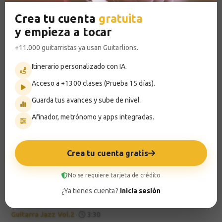
Jazz
Repertorio
Melodías
Baladas
Duke Ellington
Best of Jazz
Crea tu cuenta
gratuita
y empieza a tocar
Honeysuckle Rose
Avanzado
IA
Guitarra Jazz Vol.2
·
6:44
+11.000 guitarristas ya usan Guitarlions.
Jazz
Repertorio
Itinerario personalizado con IA.
Acceso a +1300 clases (Prueba 15 días).
Melodía
Perfeccionamiento
IA
Guarda tus avances y sube de nivel.
Best Of Jazz - Have You Met Miss Jones
·
1:21
Afinador, metrónomo y apps integradas.
Jazz
Repertorio
Melodías
Best of Jazz
Melodía
Perfeccionamiento
IA
Crea tu cuenta gratis
Best of Jazz - Stella by Starlight
·
2:14
Jazz
Repertorio
Melodías
No se requiere tarjeta de crédito
¿Ya tienes cuenta?
Inicia sesión
Bags' Groove
Avanzado
IA
Guitarra Jazz Vol.2
·
3:30