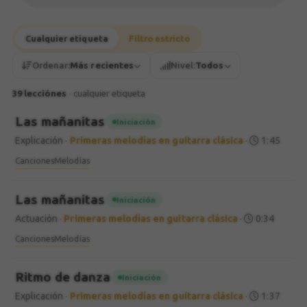
Cualquier etiqueta
Filtro estricto
Ordenar:
Más recientes
Nivel:
Todos
39 lecciónes
· cualquier etiqueta
Las mañanitas
Iniciación
Explicación
·
Primeras melodías en guitarra clásica
·
1:45
Canciones
Melodías
Las mañanitas
Iniciación
Actuación
·
Primeras melodías en guitarra clásica
·
0:34
Canciones
Melodías
Ritmo de danza
Iniciación
Explicación
·
Primeras melodías en guitarra clásica
·
1:37