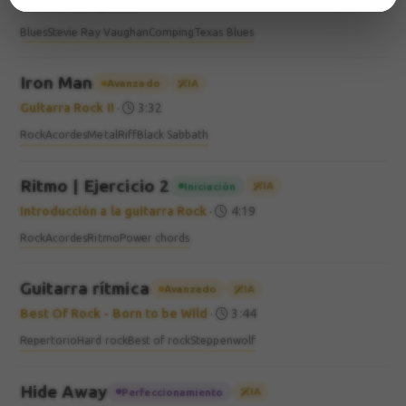
Blues vol.2
·
8:00
Blues
Stevie Ray Vaughan
Comping
Texas Blues
Iron Man
Avanzado
IA
Guitarra Rock II
·
3:32
Rock
Acordes
Metal
Riff
Black Sabbath
Ritmo | Ejercicio 2
Iniciación
IA
Introducción a la guitarra Rock
·
4:19
Rock
Acordes
Ritmo
Power chords
Guitarra rítmica
Avanzado
IA
Best Of Rock - Born to be Wild
·
3:44
Repertorio
Hard rock
Best of rock
Steppenwolf
Hide Away
Perfeccionamiento
IA