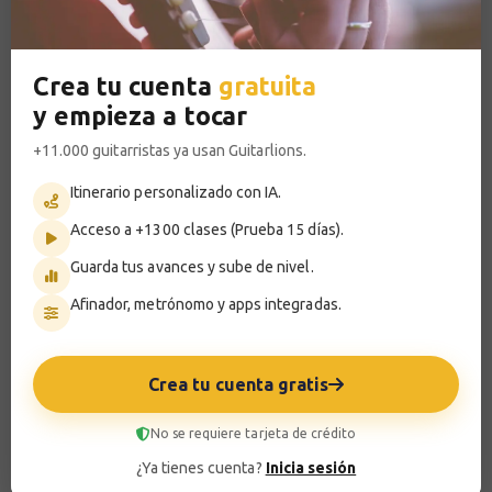
Rock
Teoría
Crea tu cuenta
gratuita
Riff combinados
Avanzado
IA
y empieza a tocar
Guitarra Rock II
·
1:33
+11.000 guitarristas ya usan Guitarlions.
Rock
Riff
Hard rock
Itinerario personalizado con IA.
Single note riff
Avanzado
IA
Acceso a +1300 clases (Prueba 15 días).
Guitarra Rock II
·
1:43
Guarda tus avances y sube de nivel.
Rock
Guitarra solista
Teoría
Metal
Riff
Afinador, metrónomo y apps integradas.
Ritmo | Ejercicio 3
Iniciación
IA
Introducción a la guitarra Rock
·
4:00
Crea tu cuenta gratis
Rock
Guitarra solista
Ritmo
No se requiere tarjeta de crédito
Pride and Joy
¿Ya tienes cuenta?
Inicia sesión
Avanzado
IA