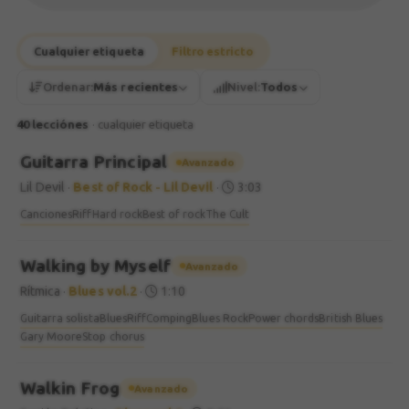
Cualquier etiqueta
Filtro estricto
Ordenar:
Más recientes
Nivel:
Todos
40 lecciónes
· cualquier etiqueta
Guitarra Principal
Avanzado
Lil Devil
·
Best of Rock - Lil Devil
·
3:03
Canciones
Riff
Hard rock
Best of rock
The Cult
Walking by Myself
Avanzado
Rítmica
·
Blues vol.2
·
1:10
Guitarra solista
Blues
Riff
Comping
Blues Rock
Power chords
British Blues
Gary Moore
Stop chorus
Walkin Frog
Avanzado