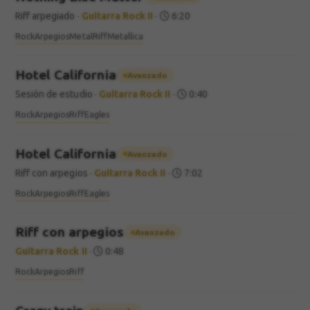
Riff arpegiado
·
Guitarra Rock II
·
6:20
Rock
Arpegios
Metal
Riff
Metallica
Hotel California
Avanzado
Sesión de estudio
·
Guitarra Rock II
·
0:40
Rock
Arpegios
Riff
Eagles
Hotel California
Avanzado
Riff con arpegios
·
Guitarra Rock II
·
7:02
Rock
Arpegios
Riff
Eagles
Riff con arpegios
Avanzado
Guitarra Rock II
·
0:48
Rock
Arpegios
Riff