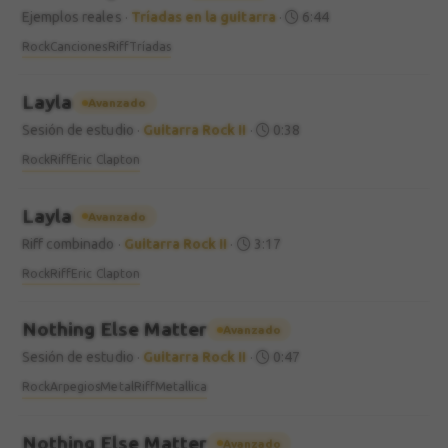
Ejemplos reales
·
Tríadas en la guitarra
·
6:44
Rock
Canciones
Riff
Tríadas
Layla
Avanzado
Sesión de estudio
·
Guitarra Rock II
·
0:38
Rock
Riff
Eric Clapton
Layla
Avanzado
Riff combinado
·
Guitarra Rock II
·
3:17
Rock
Riff
Eric Clapton
Nothing Else Matter
Avanzado
Sesión de estudio
·
Guitarra Rock II
·
0:47
Rock
Arpegios
Metal
Riff
Metallica
Nothing Else Matter
Avanzado