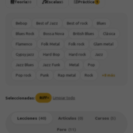
Teoría
Escalas
Práctica
30
5
1
Bebop
Best of Jazz
Best of rock
Blues
Blues Rock
Bossa Nova
British Blues
Clásica
Flamenco
Folk Metal
Folk rock
Glam metal
Gypsy jazz
Hard Bop
Hard rock
Jazz
Jazz Blues
Jazz Funk
Metal
Pop
Pop rock
Punk
Rap metal
Rock
+8 más
Seleccionadas:
Riff
Limpiar todo
Lecciones
(40)
Artículos
(0)
Cursos
(5)
Foro
(11)