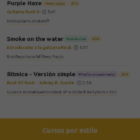
Purple Haze
Avanzado
IA
Guitarra Rock II
·
5:41
Rock
Guitarra solista
Riff
Smoke on the water
Iniciación
IA
Introducción a la guitarra Rock
·
5:17
Rock
Repertorio
Riff
Deep Purple
Rítmica - Versión simple
Perfeccionamiento
IA
Best Of Rock - Johnny B. Goode
·
2:54
Guitarra solista
Repertorio
Best of rock
Chuck Berry
Rock n Roll
Cursos por estilo