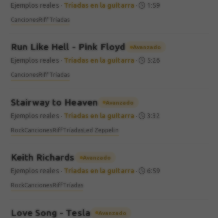
Ejemplos reales
·
Tríadas en la guitarra
·
1:59
Canciones
Riff
Tríadas
Run Like Hell - Pink Floyd
Avanzado
Ejemplos reales
·
Tríadas en la guitarra
·
5:26
Canciones
Riff
Tríadas
Stairway to Heaven
Avanzado
Ejemplos reales
·
Tríadas en la guitarra
·
3:32
Rock
Canciones
Riff
Tríadas
Led Zeppelin
Keith Richards
Avanzado
Ejemplos reales
·
Tríadas en la guitarra
·
6:59
Rock
Canciones
Riff
Tríadas
Love Song - Tesla
Avanzado