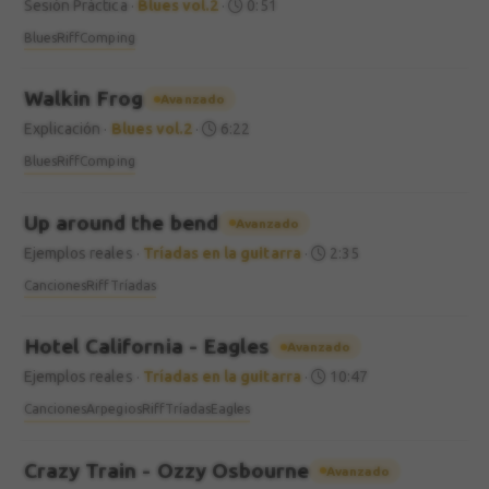
Sesión Práctica
·
Blues vol.2
·
0:51
Blues
Riff
Comping
Walkin Frog
Avanzado
Explicación
·
Blues vol.2
·
6:22
Blues
Riff
Comping
Up around the bend
Avanzado
Ejemplos reales
·
Tríadas en la guitarra
·
2:35
Canciones
Riff
Tríadas
Hotel California - Eagles
Avanzado
Ejemplos reales
·
Tríadas en la guitarra
·
10:47
Canciones
Arpegios
Riff
Tríadas
Eagles
Crazy Train - Ozzy Osbourne
Avanzado