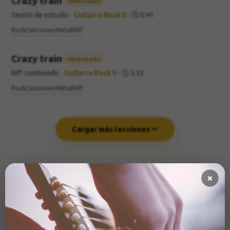
Crazy train
Avanzado
Sesión de estudio
·
Guitarra Rock II
·
0:41
Rock
Canciones
Metal
Riff
Crazy train
Avanzado
Riff combinado
·
Guitarra Rock II
·
5:53
Rock
Canciones
Metal
Riff
Cargar más lecciones
También te puede
Sugerencias basadas en el contenido de
interesar
las lecciones
¿Qué es un riff?
Avanzado
IA
Guitarra Rock II
·
2:06