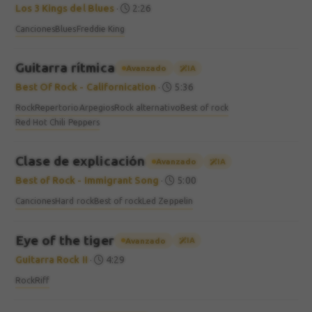
Los 3 Kings del Blues
·
2:26
Canciones
Blues
Freddie King
Guitarra rítmica
Avanzado
IA
Best Of Rock - Californication
·
5:36
Rock
Repertorio
Arpegios
Rock alternativo
Best of rock
Red Hot Chili Peppers
Clase de explicación
Avanzado
IA
Best of Rock - Immigrant Song
·
5:00
Canciones
Hard rock
Best of rock
Led Zeppelin
Eye of the tiger
Avanzado
IA
Guitarra Rock II
·
4:29
Rock
Riff