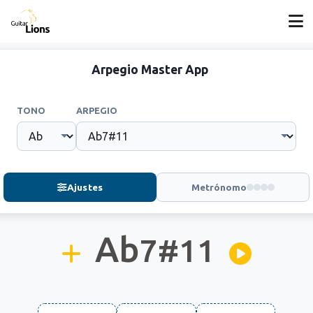
Arpegio Master App
TONO
ARPEGIO
Ajustes
Metrónomo
Ab
7#11