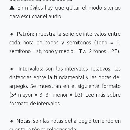
⚠️ En móviles hay que quitar el modo silencio
para escuchar el audio.
🔸
Patrón:
muestra la serie de intervalos entre
cada nota en tonos y semitonos (Tono = T,
semitono = st, tono y medio = T½, 2 tonos = 2T).
🔸
Intervalos:
son los intervalos relativos, las
distancias entre la fundamental y las notas del
arpegio. Se muestran en el siguiente formato
(3ª mayor = 3, 3ª menor = b3). Lee más sobre
formato de intervalos.
🔸
Notas:
son las notas del arpegio teniendo en
cuenta la tónica seleccionada.