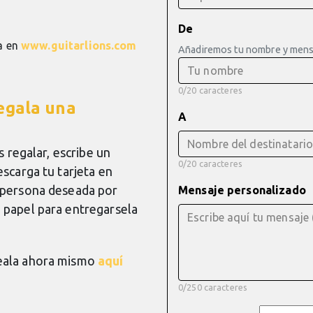
De
a en
www.guitarlions.com
Añadiremos tu nombre y mensaj
0/20 caracteres
regala una
A
s regalar, escribe un
0/20 caracteres
escarga tu tarjeta en
a persona deseada por
Mensaje personalizado
 papel para entregarsela
eala ahora mismo
aquí
0/250 caracteres