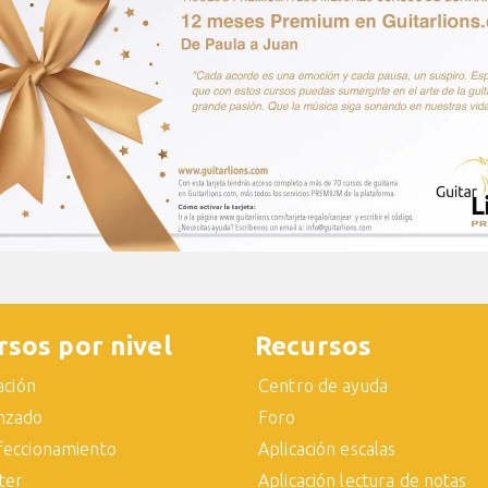
rsos por nivel
Recursos
iación
Centro de ayuda
nzado
Foro
feccionamiento
Aplicación escalas
ter
Aplicación lectura de notas