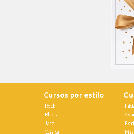
Cursos por estilo
Cu
Rock
Inic
Blues
Ava
Jazz
Per
Clásica
Más