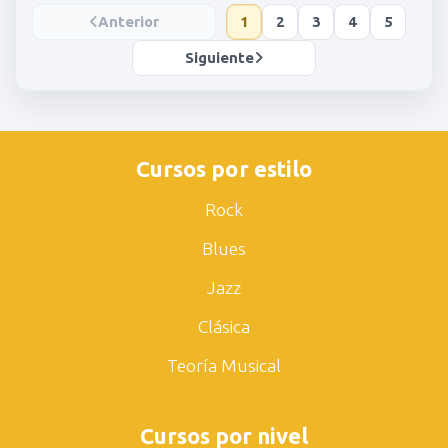
Anterior
1
2
3
4
5
Siguiente
Cursos por estilo
Rock
Blues
Jazz
Clásica
Teoría Musical
Cursos por nivel