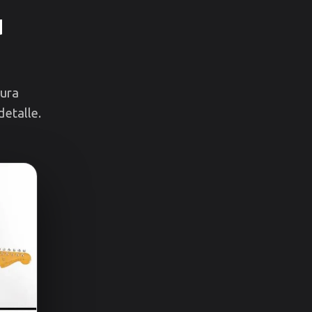
u
tura
detalle.