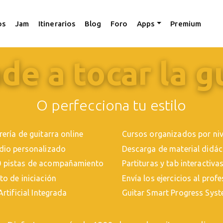
os
Jam
Itinerarios
Blog
Foro
Apps
Premium
e a tocar la g
O perfecciona tu estilo
rería de guitarra online
Cursos organizados por nive
udio personalizado
Descarga de material didác
 pistas de acompañamiento
Partituras y tab interactiva
to de iniciación
Envía los ejercicios al prof
Artificial Integrada
Guitar Smart Progress Sys