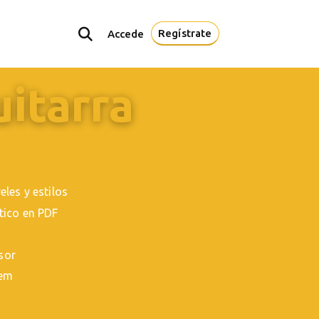
Regístrate
Accede
uitarra
les y estilos
tico en PDF
s
esor
tem