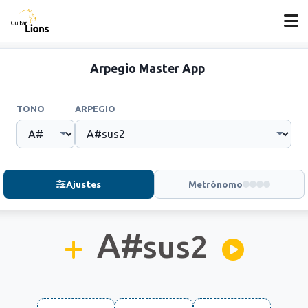
Arpegio Master App
TONO
ARPEGIO
Ajustes
Metrónomo
A#
sus2