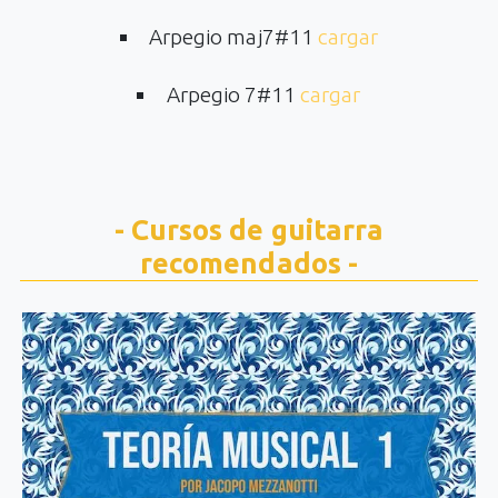
Arpegio maj7#11
cargar
Arpegio 7#11
cargar
- Cursos de guitarra
recomendados -