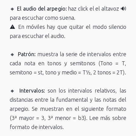
🔸
El audio del arpegio:
haz click el el altavoz 🔊
para escuchar como suena.
⚠️ En móviles hay que quitar el modo silencio
para escuchar el audio.
🔸
Patrón:
muestra la serie de intervalos entre
cada nota en tonos y semitonos (Tono = T,
semitono = st, tono y medio = T½, 2 tonos = 2T).
🔸
Intervalos:
son los intervalos relativos, las
distancias entre la fundamental y las notas del
arpegio. Se muestran en el siguiente formato
(3ª mayor = 3, 3ª menor = b3). Lee más sobre
formato de intervalos.