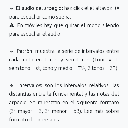
🔸
El audio del arpegio:
haz click el el altavoz 🔊
para escuchar como suena.
⚠️ En móviles hay que quitar el modo silencio
para escuchar el audio.
🔸
Patrón:
muestra la serie de intervalos entre
cada nota en tonos y semitonos (Tono = T,
semitono = st, tono y medio = T½, 2 tonos = 2T).
🔸
Intervalos:
son los intervalos relativos, las
distancias entre la fundamental y las notas del
arpegio. Se muestran en el siguiente formato
(3ª mayor = 3, 3ª menor = b3). Lee más sobre
formato de intervalos.