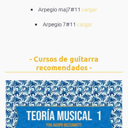
Arpegio maj7#11
cargar
Arpegio 7#11
cargar
- Cursos de guitarra
recomendados -