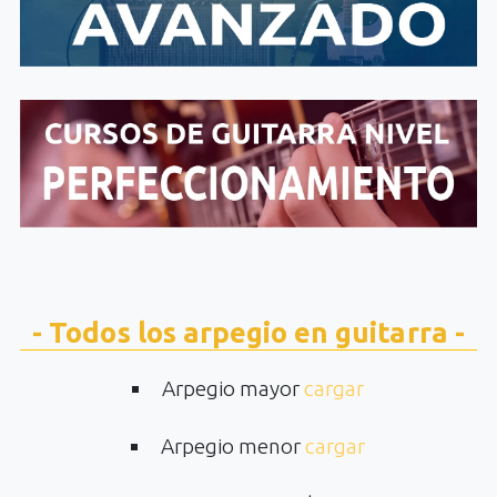
- Todos los arpegio en guitarra -
Arpegio mayor
cargar
Arpegio menor
cargar