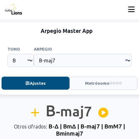
Arpegio Master App
TONO
ARPEGIO
Ajustes
Metrónomo
B
-maj7
B-Δ | BmΔ | B-maj7 | BmM7 |
Otros cifrados:
Bminmaj7