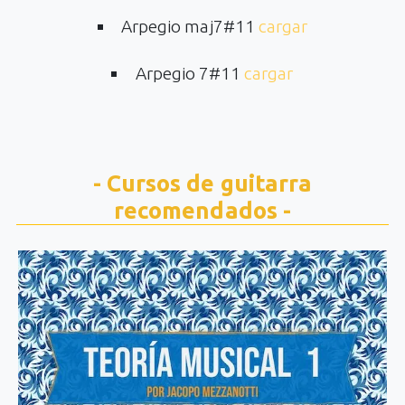
Arpegio maj7#11
cargar
Arpegio 7#11
cargar
- Cursos de guitarra
recomendados -