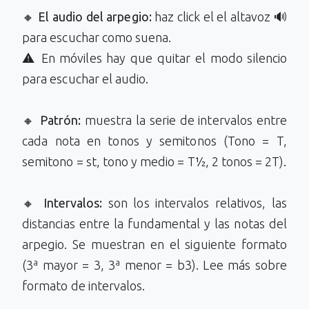
🔸
El audio del arpegio:
haz click el el altavoz 🔊
para escuchar como suena.
⚠️ En móviles hay que quitar el modo silencio
para escuchar el audio.
🔸
Patrón:
muestra la serie de intervalos entre
cada nota en tonos y semitonos (Tono = T,
semitono = st, tono y medio = T½, 2 tonos = 2T).
🔸
Intervalos:
son los intervalos relativos, las
distancias entre la fundamental y las notas del
arpegio. Se muestran en el siguiente formato
(3ª mayor = 3, 3ª menor = b3). Lee más sobre
formato de intervalos.