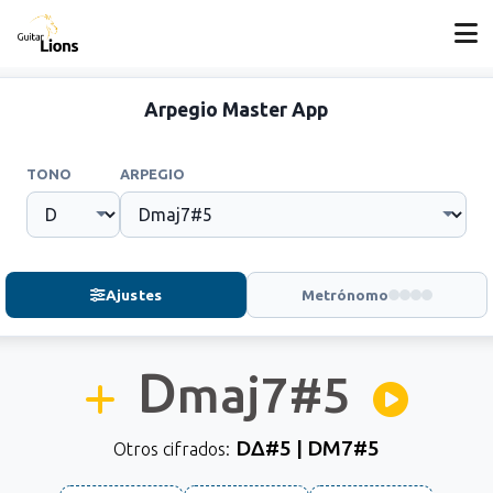
Arpegio Master App
TONO
ARPEGIO
Ajustes
Metrónomo
D
maj7#5
DΔ#5 | DM7#5
Otros cifrados: