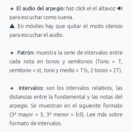
🔸
El audio del arpegio:
haz click el el altavoz 🔊
para escuchar como suena.
⚠️ En móviles hay que quitar el modo silencio
para escuchar el audio.
🔸
Patrón:
muestra la serie de intervalos entre
cada nota en tonos y semitonos (Tono = T,
semitono = st, tono y medio = T½, 2 tonos = 2T).
🔸
Intervalos:
son los intervalos relativos, las
distancias entre la fundamental y las notas del
arpegio. Se muestran en el siguiente formato
(3ª mayor = 3, 3ª menor = b3). Lee más sobre
formato de intervalos.