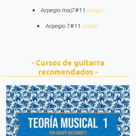
Arpegio maj7#11
cargar
Arpegio 7#11
cargar
- Cursos de guitarra
recomendados -