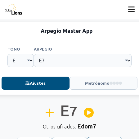
Arpegio Master App
TONO
ARPEGIO
Ajustes
Metrónomo
E
7
Edom7
Otros cifrados: