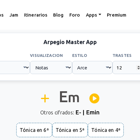
os
Jam
Itinerarios
Blog
Foro
Apps
Premium
Arpegio Master App
VISUALIZACION
ESTILO
TRASTES
E
m
E- | Emin
Otros cifrados:
Tónica en 6ª
Tónica en 5ª
Tónica en 4ª