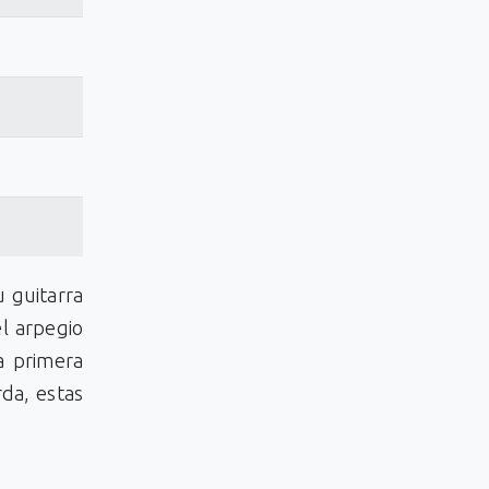
 guitarra
el arpegio
a primera
rda, estas