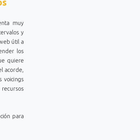
os
enta muy
tervalos y
web útil a
ender los
ue quiere
el acorde,
 voicings
 recursos
ción para