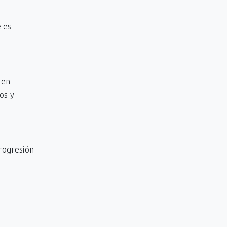
e es
 en
os y
.
progresión