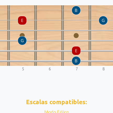
5
6
7
8
Escalas compatibles:
Modo Eólico