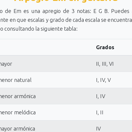
io de Em es una apregio de 3 notas: E G B. Puedes 
te en que escalas y grado de cada escala se encuentra
o consultando la siguiente tabla:
Grados
mayor
II, III, VI
menor natural
I, IV, V
menor armónica
I, IV
menor melódica
I, II
mayor armónica
IV