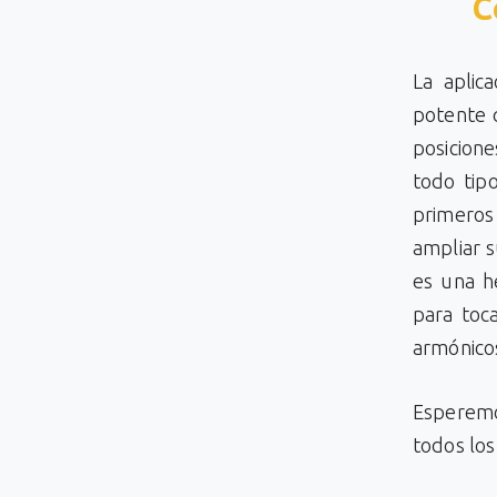
C
La aplic
potente q
posicione
todo tip
primeros
ampliar s
es una h
para toc
armónicos
Esperemo
todos los 