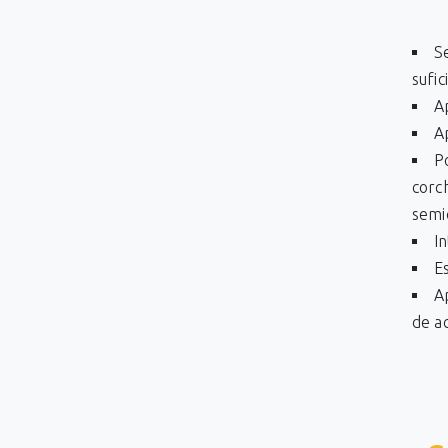
Se
sufic
A
A
P
corch
semi
I
E
A
de a