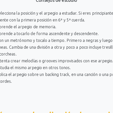
Consejos de estudio
lecciona la posición y el arpegio a estudiar. Si eres principiant
iente con la primera posición en 6ª y 5ª cuerda.
prende el arpegio de memoria.
prende a tocarlo de forma ascendente y descendente.
on un metrónomo y tocalo a tiempo. Primero a negras y luego
eas. Cambia de una división a otra y poco a poco incluye tresill
corcheas.
ntenta crear melodías o grooves improvisados con ese arpegio
studia el mismo arpegio en otros tonos.
plica el arpegio sobre un backing track, en una canción o una 
cordes.