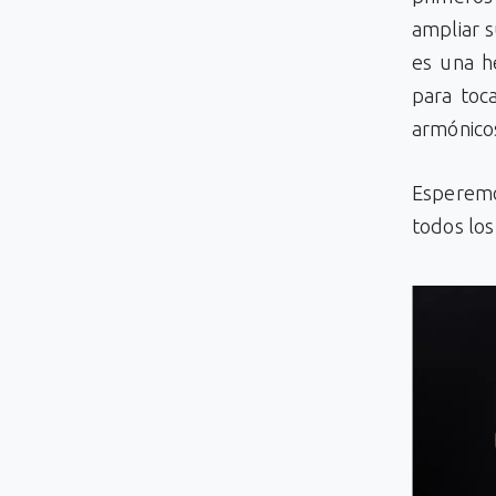
ampliar s
es una h
para toc
armónicos
Esperemo
todos los 