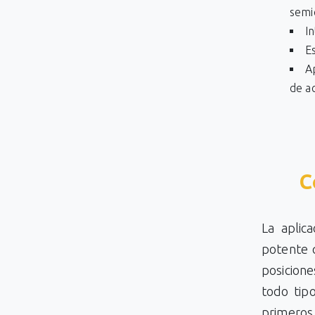
semi
I
E
A
de a
C
La aplic
potente q
posicione
todo tip
primeros