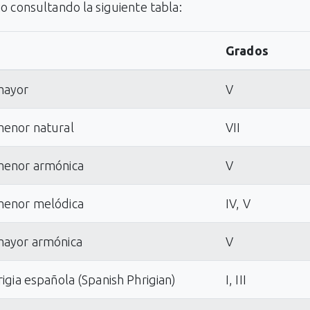
o consultando la siguiente tabla:
Grados
mayor
V
menor natural
VII
menor armónica
V
menor melódica
IV, V
mayor armónica
V
rigia española (Spanish Phrigian)
I, III