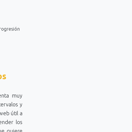
.
progresión
os
enta muy
tervalos y
web útil a
ender los
ue quiere