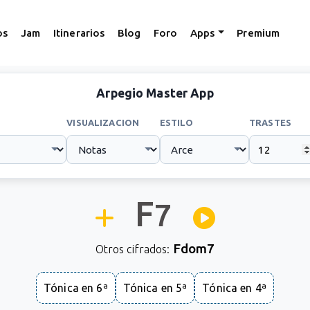
os
Jam
Itinerarios
Blog
Foro
Apps
Premium
Arpegio Master App
VISUALIZACION
ESTILO
TRASTES
F
7
Fdom7
Otros cifrados:
Tónica en 6ª
Tónica en 5ª
Tónica en 4ª