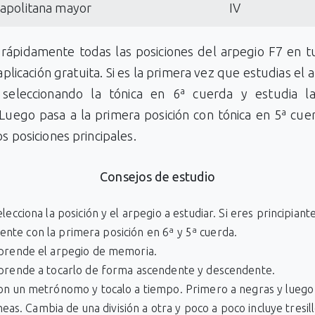
napolitana mayor
IV
rápidamente todas las posiciones del arpegio F7 en tu
aplicación gratuita. Si es la primera vez que estudias el 
seleccionando la tónica en 6ª cuerda y estudia l
 Luego pasa a la primera posición con tónica en 5ª cue
os posiciones principales.
Consejos de estudio
lecciona la posición y el arpegio a estudiar. Si eres principiant
iente con la primera posición en 6ª y 5ª cuerda.
prende el arpegio de memoria.
prende a tocarlo de forma ascendente y descendente.
on un metrónomo y tocalo a tiempo. Primero a negras y luego
eas. Cambia de una división a otra y poco a poco incluye tresill