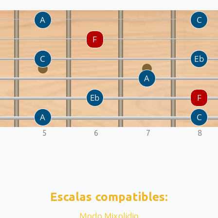
5
6
7
8
Escalas compatibles:
Modo Mixolidio