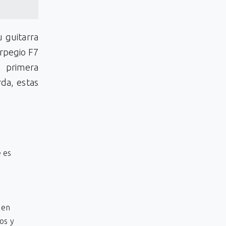
 guitarra
arpegio F7
a primera
rda, estas
e es
 en
os y