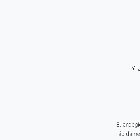
💡 
El arpeg
rápidamen