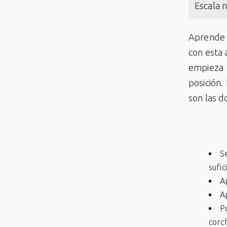
Escala 
Aprende 
con esta 
empieza 
posición.
son las d
Se
sufic
A
A
P
corch