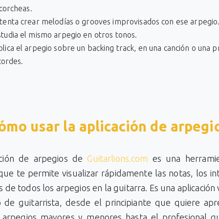
corcheas.
ntenta crear melodías o grooves improvisados con ese arpegio
studia el mismo arpegio en otros tonos.
plica el arpegio sobre un backing track, en una canción o una 
cordes.
ómo usar la aplicación de arpegi
ación de arpegios de
Guitarlions.com
es una herrami
ue te permite visualizar rápidamente las notas, los in
s de todos los arpegios en la guitarra. Es una aplicación 
o de guitarrista, desde el principiante que quiere apr
 arpegios mayores y menores hasta el profesional q