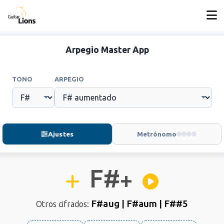
Arpegio Master App
TONO
ARPEGIO
Ajustes
Metrónomo
F#
+
F#aug | F#aum | F##5
Otros cifrados: