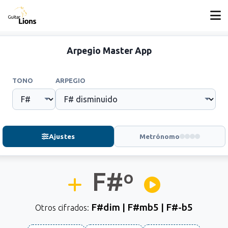
Arpegio Master App
TONO
ARPEGIO
Ajustes
Metrónomo
F#
º
F#dim | F#mb5 | F#-b5
Otros cifrados: