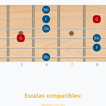
5
6
7
8
Escalas compatibles:
Modo Locrio