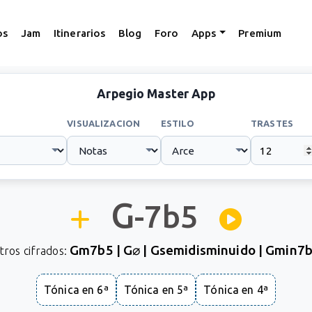
os
Jam
Itinerarios
Blog
Foro
Apps
Premium
Arpegio Master App
VISUALIZACION
ESTILO
TRASTES
G
-7b5
Gm7b5 | G⌀ | Gsemidisminuido | Gmin7
tros cifrados:
Tónica en 6ª
Tónica en 5ª
Tónica en 4ª