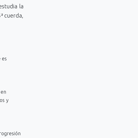
studia la
5ª cuerda,
e es
 en
os y
.
progresión