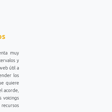
os
enta muy
tervalos y
web útil a
ender los
ue quiere
el acorde,
 voicings
 recursos