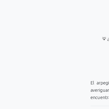
💡 
El arpeg
averigu
encuentra