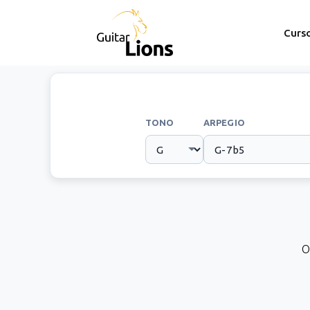
Curs
TONO
ARPEGIO
O