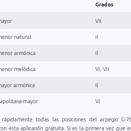
Grados
mayor
VII
menor natural
II
menor armónica
II
menor melódica
VI, VII
mayor armónica
II
napolitana mayor
VI
rápidamente todas las posiciones del arpegio G-
con esta aplicación gratuita. Si es la primera vez que e