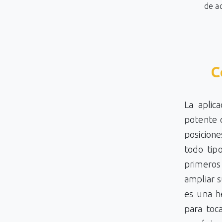
de a
C
La aplic
potente q
posicione
todo tip
primeros
ampliar s
es una h
para toc