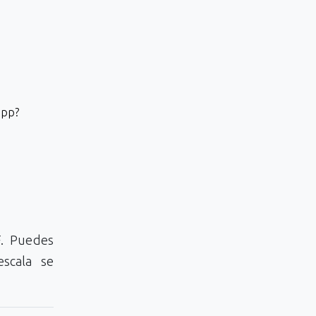
app?
F. Puedes
scala se