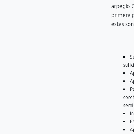
arpegio 
primera p
estas son
Se
sufic
A
A
P
corch
semi
I
E
A