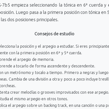
G-7b5 empieza seleccionando la tónica en 6ª cuerda y e
osición. Luego pasa a la primera posición con tónica en 
 las dos posiciones principales.
Consejos de estudio
lecciona la posición y el arpegio a estudiar. Si eres principiant
iente con la primera posición en 6ª y 5ª cuerda.
prende el arpegio de memoria.
prende a tocarlo de forma ascendente y descendente.
on un metrónomo y tocalo a tiempo. Primero a negras y luego
eas. Cambia de una división a otra y poco a poco incluye tresill
corcheas.
ntenta crear melodías o grooves improvisados con ese arpegio
studia el mismo arpegio en otros tonos.
plica el arpegio sobre un backing track, en una canción o una 