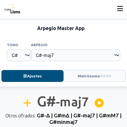
Arpegio Master App
TONO
ARPEGIO
Ajustes
Metrónomo
G#
-maj7
G#-Δ | G#mΔ | G#-maj7 | G#mM7 |
Otros cifrados:
G#minmaj7