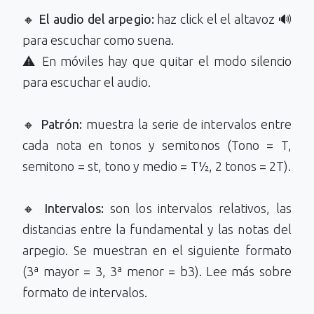
🔸
El audio del arpegio:
haz click el el altavoz 🔊
para escuchar como suena.
⚠️ En móviles hay que quitar el modo silencio
para escuchar el audio.
🔸
Patrón:
muestra la serie de intervalos entre
cada nota en tonos y semitonos (Tono = T,
semitono = st, tono y medio = T½, 2 tonos = 2T).
🔸
Intervalos:
son los intervalos relativos, las
distancias entre la fundamental y las notas del
arpegio. Se muestran en el siguiente formato
(3ª mayor = 3, 3ª menor = b3). Lee más sobre
formato de intervalos.