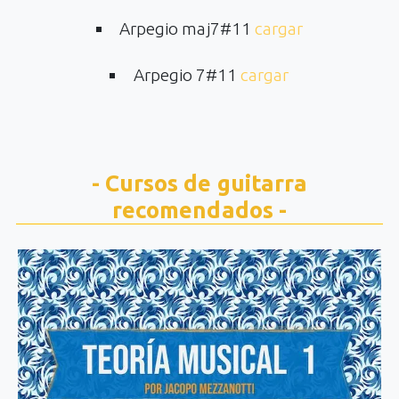
Arpegio maj7#11
cargar
Arpegio 7#11
cargar
- Cursos de guitarra
recomendados -