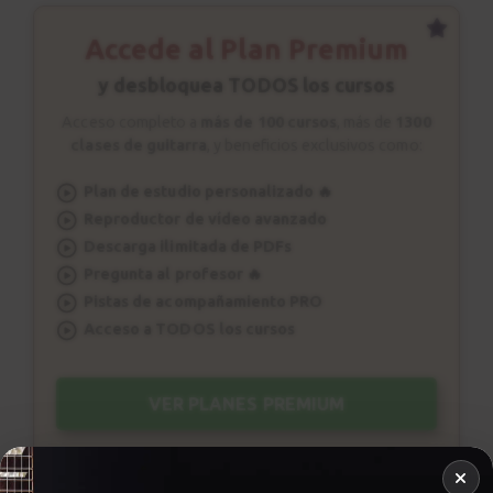
2:12
Accede al Plan Premium
y desbloquea TODOS los cursos
Acceso completo a
más de 100 cursos
, más de
1300
clases de guitarra
, y beneficios exclusivos como:
Plan de estudio personalizado 🔥
Reproductor de vídeo avanzado
Descarga ilimitada de PDFs
Pregunta al profesor 🔥
Pistas de acompañamiento PRO
Acceso a TODOS los cursos
VER PLANES PREMIUM