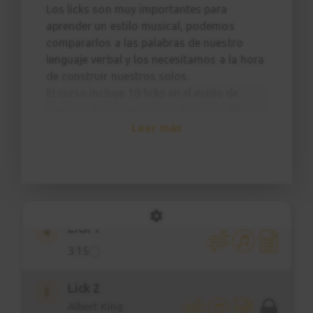
Los licks son muy importantes para
aprender un estilo musical, podemos
compararlos a las palabras de nuestro
Introducción
1
lenguaje verbal y los necesitamos a la hora
3:47
de construir nuestros solos.
El curso incluye 10 licks en el estilo de
Técnicas
algunos de los mejores guitarristas blues
2
de la historia, como B.B. King, Albert King,
Leer más
11:57
Stevie Ray Vaughan, T. Bone Walker, Eric
Clapton.
Estructura
3
2:38
Lick 1
4
3:15
Lick 2
5
Albert King