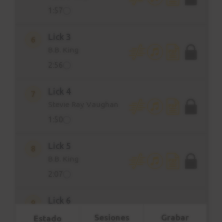
1:57
Lick 3
6
B.B. King
2:56
Lick 4
7
Stevie Ray Vaughan
1:50
Lick 5
8
B.B. King
2:07
Lick 6
9
T. Bone Walker
Sesiones
Grabar
Estado