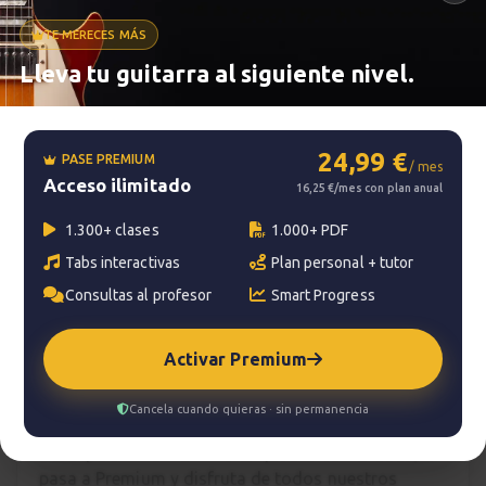
TE MERECES MÁS
Metrónomo
Lleva tu guitarra al siguiente nivel.
Smart progress
24,99 €
PASE PREMIUM
/ mes
Acceso ilimitado
Activo
0m
16,25 €/mes con plan anual
1.300+ clases
1.000+ PDF
Tabs interactivas
Plan personal + tutor
?
Pregunta al profesor
Consultas al profesor
Smart Progress
Tu profesor: Jacopo Mezzanotti
Activar Premium
Hazte premium
Cancela cuando quieras · sin permanencia
Para hablar con tu profesor necesitas una
suscripción Premium. No te quedes con la duda,
pasa a Premium
y disfruta de todos nuestros