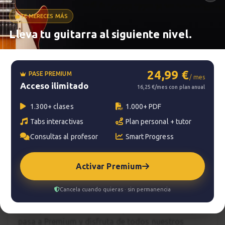
TE MERECES MÁS
Metrónomo
Lleva tu guitarra al siguiente nivel.
Smart progress
24,99 €
PASE PREMIUM
/ mes
Acceso ilimitado
Activo
0m
16,25 €/mes con plan anual
1.300+ clases
1.000+ PDF
Tabs interactivas
Plan personal + tutor
?
Pregunta al profesor
Consultas al profesor
Smart Progress
Tu profesor: Jacopo Mezzanotti
Activar Premium
Hazte premium
Cancela cuando quieras · sin permanencia
Para hablar con tu profesor necesitas una
suscripción Premium. No te quedes con la duda,
pasa a Premium
y disfruta de todos nuestros