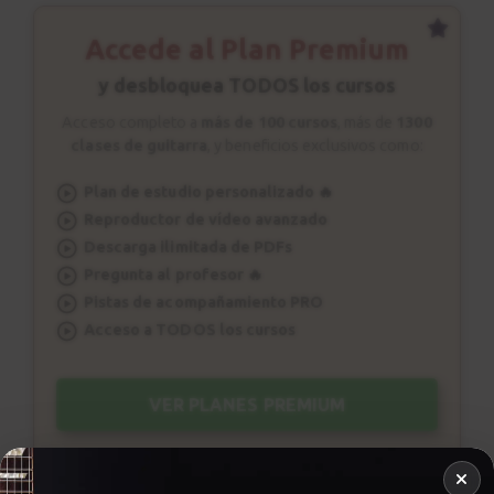
Accede al Plan Premium
y desbloquea TODOS los cursos
Acceso completo a
más de 100 cursos
, más de
1300
clases de guitarra
, y beneficios exclusivos como:
Plan de estudio personalizado 🔥
Reproductor de vídeo avanzado
Descarga ilimitada de PDFs
Pregunta al profesor 🔥
Pistas de acompañamiento PRO
Acceso a TODOS los cursos
VER PLANES PREMIUM