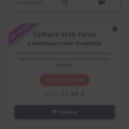
No completada
aplicada a la armonía. Aunque el
enfoque es jazzístico, cualquier
guitarrista interesado en la armonía
¡En oferta!
avanzada encontrará aquí un material
Compra este curso
enormemente valioso.
y desbloquea todo el material
Acceso completo a todas las clases de este curso,
tablaturas interactivas y material descargable
para
siempre
.
-20% descuento
31,99 €
39,99 €
Comprar