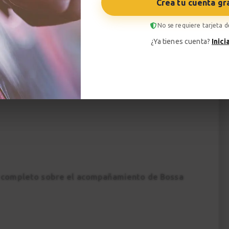
Crea tu cuenta gr
producido con la colaboración de
Guitarras
No se requiere tarjeta d
¿Ya tienes cuenta?
Inici
mara
o completo sobre el acompañamiento de Bossa