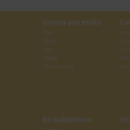
Cursos por estilo
Cu
Rock
Inic
Blues
Ava
Jazz
Per
Clásica
Más
Teoría Musical
Cur
En Guitarlions
Ot
Premium
Ayu