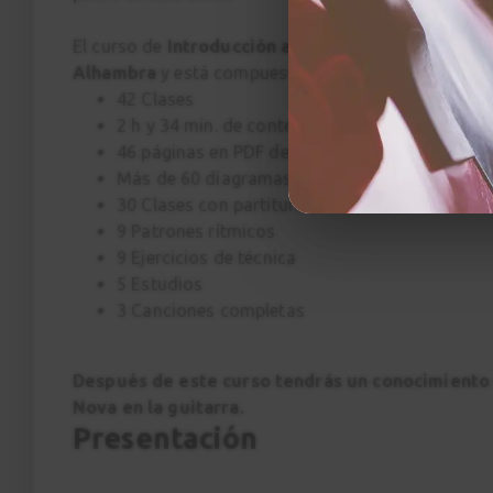
El curso de
Introducción a la Bossa Nova
ha sido 
Alhambra
y está compuesto por:
42 Clases
2 h y 34 min. de contenido en 4K con multicá
46 páginas en PDF descargables
Más de 60 diagramas de acordes y voicings
30 Clases con partitura interactiva
9 Patrones rítmicos
9 Ejercicios de técnica
5 Estudios
3 Canciones completas
Después de este curso tendrás un conocimient
Nova en la guitarra.
Presentación