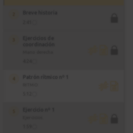
Breve historia
2
2:41
Ejercicios de
3
coordinación
Mano derecha
4:24
Patrón rítmico nº 1
4
RITMO
5:12
Ejercicio nº 1
5
Ejercicios
1:59