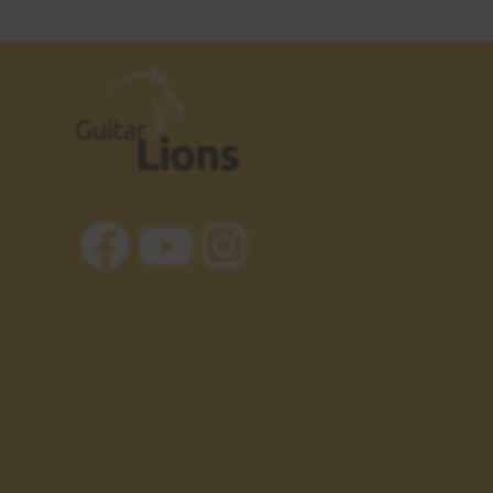
Ritmo Chega de Saudade
2:54
Estudio 3 - Explicación
25
Intro - Chega de Saudade
6:10
Estudio 3 - Sesión práctica
26
Intro - Chega de Saudade
1:15
Acordes
27
Parte 1
12:10
Patrón rítmico nº 8
28