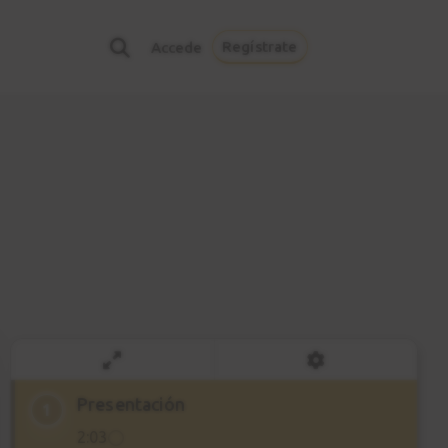
Regístrate
Accede
Presentación
1
2:03