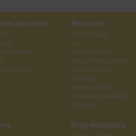
rsos por nivel
Recursos
iación
Centro de ayuda
nzado
Foro
feccionamiento
Aplicación escalas
ter
Aplicación lectura de notas
sos en Oferta
Aplicación arpegios
Mi progreso
Sesiones públicas
Pistas de acompañamiento
Metrónomo
ros
Blog destacado
da
Tablaturas de guitarra