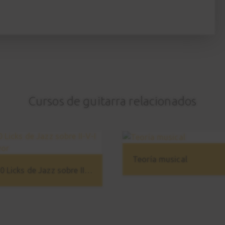
Cursos de guitarra relacionados
Teoría musical
10 Licks de Jazz sobre II-V-I Mayor