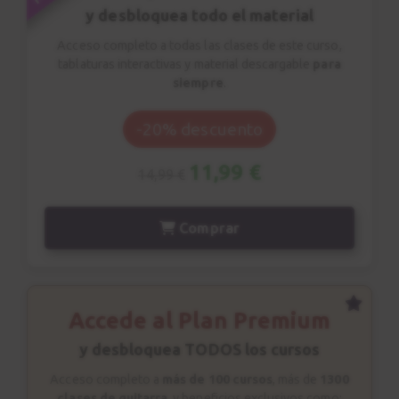
y desbloquea todo el material
Acceso completo a todas las clases de este curso,
tablaturas interactivas y material descargable
para
siempre
.
-20% descuento
11,99 €
14,99 €
Comprar
Accede al Plan Premium
y desbloquea TODOS los cursos
Acceso completo a
más de 100 cursos
, más de
1300
clases de guitarra
, y beneficios exclusivos como: