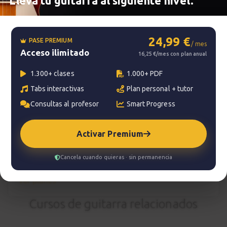
Lleva tu guitarra al siguiente nivel.
Smart progress
Activo
0m
24,99 €
PASE PREMIUM
/ mes
Acceso ilimitado
16,25 €/mes con plan anual
?
Pregunta al profesor
1.300+ clases
1.000+ PDF
Tabs interactivas
Plan personal + tutor
Tu profesor: Charlie Rodríguez Ruedas
Consultas al profesor
Smart Progress
Hazte premium
Para hablar con tu profesor necesitas una
Activar Premium
suscripción Premium. No te quedes con la duda,
pasa a Premium
y disfruta de todos nuestros
Cancela cuando quieras · sin permanencia
servicios.
Ver planes
Cursos de guitarra relacionados