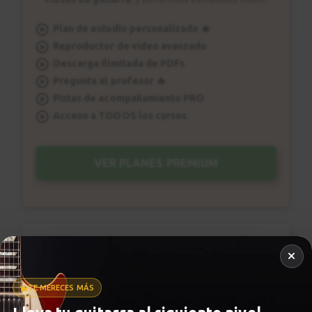
Plan de estudio personalizado 🔥
Reproductor de vídeo avanzado
Descarga ilimitada de PDFs
Pregunta al profesor 🔥
Pistas de acompañamiento PRO
Acceso a TODOS los cursos
VER PLANES PREMIUM
Metrónomo
TE MERECES MÁS