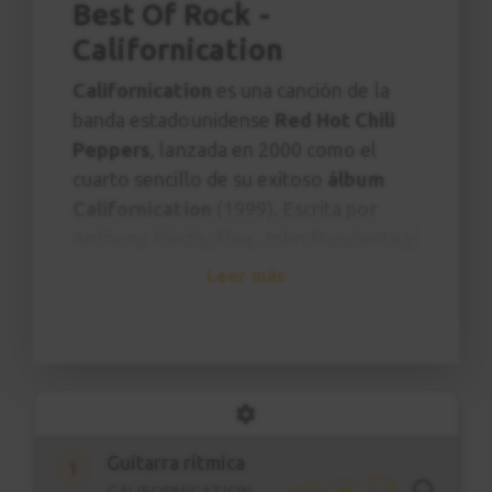
Best Of Rock -
Californication
Californication
es una canción de la
banda estadounidense
Red Hot Chili
Peppers
, lanzada en 2000 como el
cuarto sencillo de su exitoso
álbum
Californication
(1999). Escrita por
Anthony Kiedis, Flea, John Frusciante y
Chad Smith, la canción combina una
Leer más
melodía melancólica con una letra
crítica que explora la obsesión de la
cultura global con Hollywood, la fama
y la superficialidad del "sueño
californiano".Con un riff limpio y
nostálgico de Frusciante y una
Guitarra rítmica
1
interpretación introspectiva de Kiedis,
CALIFORNICATION