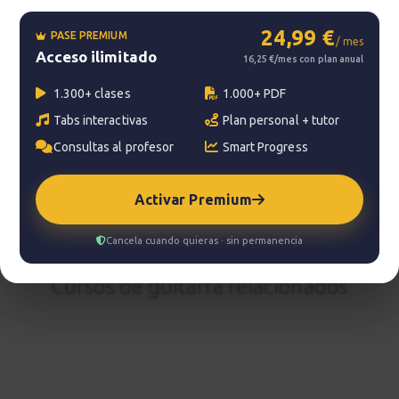
24,99 €
PASE PREMIUM
/ mes
?
Pregunta al profesor
Acceso ilimitado
16,25 €/mes con plan anual
1.300+ clases
1.000+ PDF
Tu profesor: Jacopo Mezzanotti
Tabs interactivas
Plan personal + tutor
Hazte premium
Consultas al profesor
Smart Progress
Para hablar con tu profesor necesitas una
suscripción Premium. No te quedes con la duda,
Activar Premium
pasa a Premium
y disfruta de todos nuestros
servicios.
Cancela cuando quieras · sin permanencia
Ver planes
Cursos de guitarra relacionados