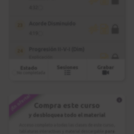
4:32
Acorde Disminuido
23
4:19
Progresión II-V-I (Dim)
24
Explicación
6:13
Sesiones
Grabar
Estado
No completada
Progresión II-V-I (Dim)
25
Estudio nº 7
¡En oferta!
1:26
Compra este curso
y desbloquea todo el material
Progresión I-VI-II-V
26
Estudio nº 8
Acceso completo a todas las clases de este curso,
tablaturas interactivas y material descargable
para
8:24