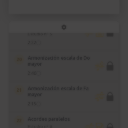
7:16
Progresión II-V-I
19
menor
Estudio nº 5
2:22
Armonización escala de Do
20
mayor
2:40
Armonización escala de Fa
21
mayor
2:15
Acordes paralelos
22
Estudio nº 6