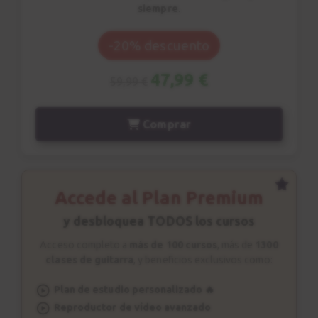
siempre
.
Progresión I-VI7-II-V
27
-20% descuento
Estudio nº 9
4:05
47,99 €
59,99 €
Progresión I-VI7-II-V
28
Comprar
Estudio nº 10
3:09
Notas de paso
29
Accede al Plan Premium
6:28
y desbloquea TODOS los cursos
Acceso completo a
más de 100 cursos
, más de
1300
Amazing Grace
30
clases de guitarra
, y beneficios exclusivos como:
Práctica
1:01
Plan de estudio personalizado 🔥
Reproductor de vídeo avanzado