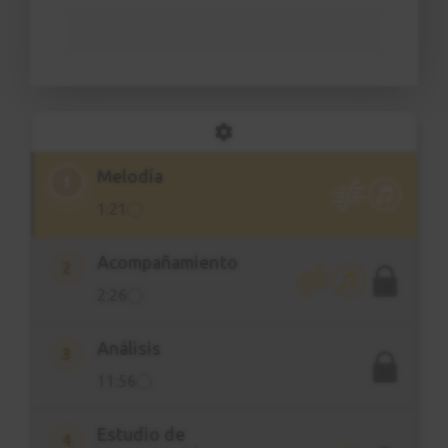
Melodía
1
1:21
Acompañamiento
2
2:26
Análisis
3
11:56
Estudio de
4