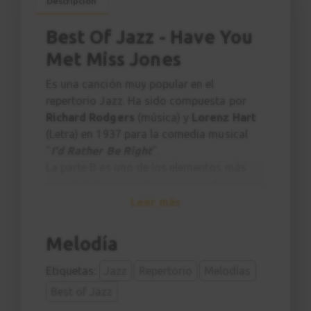
Descripción
Best Of Jazz - Have You
Met Miss Jones
Es una canción muy popular en el
repertorio Jazz. Ha sido compuesta por
Richard Rodgers
(música) y
Lorenz Hart
(Letra) en 1937 para la comedia musical
"
I'd Rather Be Right
".
La parte B es uno de los elementos más
característicos por tener una modulación
por terceras mayores, elemento utilizado
Leer más
sucesivamente por John Coltrane.
Melodía
Etiquetas:
Jazz
Repertorio
Melodías
Best of Jazz