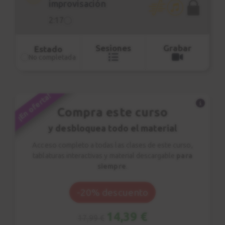
improvisación
2:17
Sesiones
Grabar
Estado
No completada
¡En oferta!
Compra este curso
y desbloquea todo el material
Acceso completo a todas las clases de este curso,
tablaturas interactivas y material descargable
para
siempre
.
-20% descuento
14,39 €
17,99 €