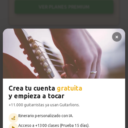
VER PLANES PREMIUM
Metrónomo
Smart progress
Activo
0m
Crea tu cuenta
gratuita
y empieza a tocar
+11.000 guitarristas ya usan Guitarlions.
Pistas de acompañamiento
Itinerario personalizado con IA.
Título:
Have You Met Miss Jones
Acceso a +1300 clases (Prueba 15 días).