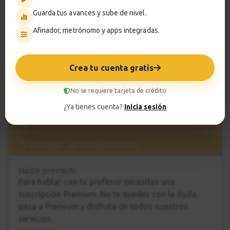
♩= 140 bpm | Tono= F
Guarda tus avances y sube de nivel.
00:00
Afinador, metrónomo y apps integradas.
Play
Mute
Setting
Ver todas las JAMS
Crea tu cuenta gratis
No se requiere tarjeta de crédito
¿Ya tienes cuenta?
Inicia sesión
?
Pregunta al profesor
Tu profesor: Jacopo Mezzanotti
Hazte premium
Para hablar con tu profesor necesitas una
suscripción Premium. No te quedes con la duda,
pasa a Premium
y disfruta de todos nuestros
servicios.