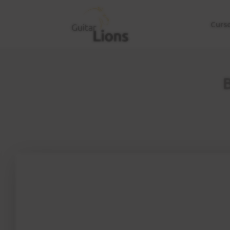
Curs
B