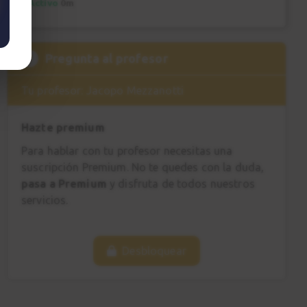
Activo
0m
?
Pregunta al profesor
Tu profesor: Jacopo Mezzanotti
Hazte premium
Para hablar con tu profesor necesitas una
suscripción Premium. No te quedes con la duda,
pasa a Premium
y disfruta de todos nuestros
servicios.
Desbloquear