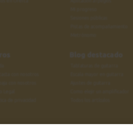
sos en Oferta
Aplicación arpegios
Mi progreso
Sesiones públicas
Pistas de acompañamiento
Metrónomo
ros
Blog destacado
da
Tablaturas de guitarra
tacta con nosotros
Escala mayor en guitarra
baja con nosotros
Ajustes de guitarra
o Legal
Como elejir un amplificador
tica de privacidad
Todos los artículos