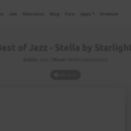
os
Jam
Itinerarios
Blog
Foro
Apps
Premium
est of Jazz - Stella by Starligh
Estilo:
Jazz |
Nivel:
Perfeccionamiento
Info curso