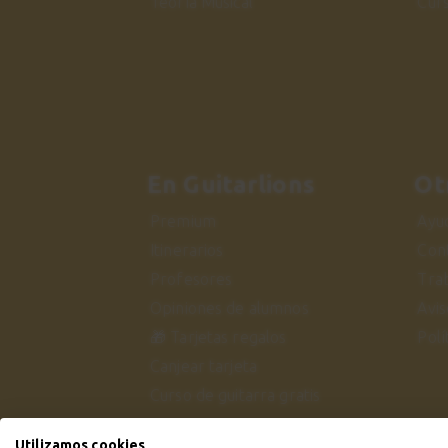
Teoría Musical
Cur
En Guitarlions
Ot
Premium
Ayu
Itinerarios
Con
Profesores
Tra
Opiniones de alumnos
Avis
🎁 Tarjetas regalos
Polí
Canjear tarjeta
Curso de guitarra gratis
Utilizamos cookies