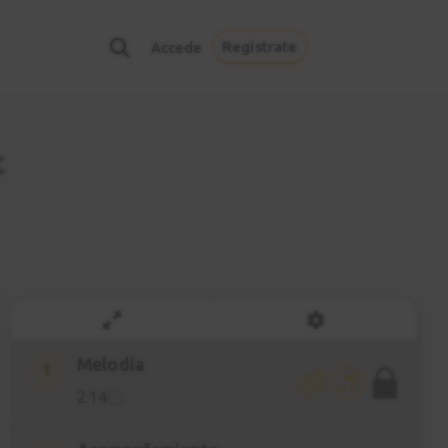
Regístrate
Accede
t
Melodía
1
2:14