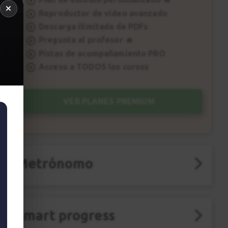
Reproductor de vídeo avanzado
Descarga ilimitada de PDFs
Pregunta al profesor 🔥
Pistas de acompañamiento PRO
Acceso a TODOS los cursos
VER PLANES PREMIUM
Metrónomo
Smart progress