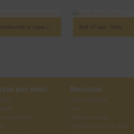
Introducción al Gypsy Jazz
Best Of Jazz - Doxy
rsos por nivel
Recursos
iación
Centro de ayuda
nzado
Foro
feccionamiento
Aplicación escalas
ter
Aplicación lectura de notas