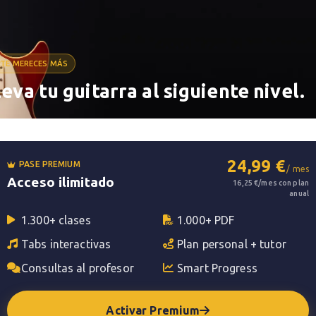
ght
tor Young. Fue compuesta como banda sonora de
TE MERECES MÁS
incipio la canción era instrumental, en 1946
leva tu guitarra al siguiente nivel.
e los estándares más populares de la historia del
 como: Charlie Parker, Bud Powell, Stan Getz,
24,99 €
PASE PREMIUM
/ mes
s, Ella Fitzgerald, Lou Donaldson, Tony Bennet y
Acceso ilimitado
16,25 €/mes con plan
anual
1.300+ clases
1.000+ PDF
edium y fast de la canción. Miles Davis la grabó
Tabs interactivas
Plan personal + tutor
um, Medium/fast de Stan Getz.
Consultas al profesor
Smart Progress
ultad intermedia que no puede faltar en el
Activar Premium