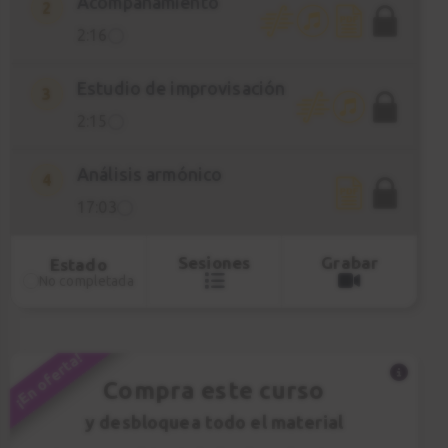
Acompañamiento
2
2:16
Estudio de improvisación
3
2:15
Análisis armónico
4
17:03
Sesiones
Grabar
Estado
No completada
¡En oferta!
Compra este curso
y desbloquea todo el material