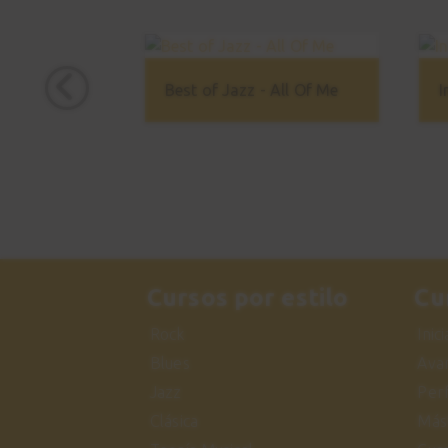
Best of Jazz - All Of Me
Cursos por estilo
Cu
Rock
Inic
Blues
Ava
Jazz
Per
Clásica
Más