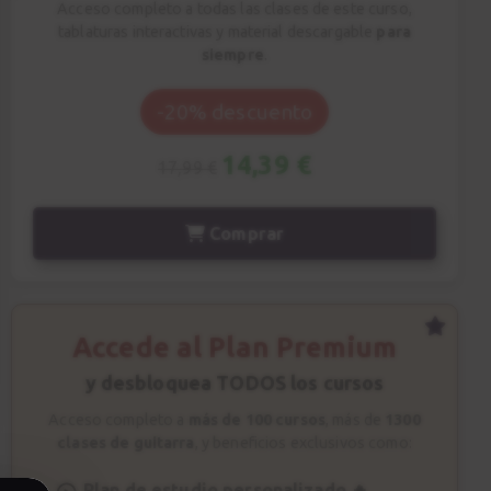
Acceso completo a todas las clases de este curso,
tablaturas interactivas y material descargable
para
siempre
.
-20% descuento
14,39 €
17,99 €
Comprar
Accede al Plan Premium
y desbloquea TODOS los cursos
Acceso completo a
más de 100 cursos
, más de
1300
clases de guitarra
, y beneficios exclusivos como:
Plan de estudio personalizado 🔥