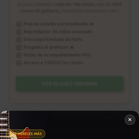
Acceso completo a
más de 100 cursos
, más de
1300
clases de guitarra
, y beneficios exclusivos como:
Plan de estudio personalizado 🔥
Reproductor de vídeo avanzado
Descarga ilimitada de PDFs
Pregunta al profesor 🔥
Pistas de acompañamiento PRO
Acceso a TODOS los cursos
VER PLANES PREMIUM
Metrónomo
TE MERECES MÁS