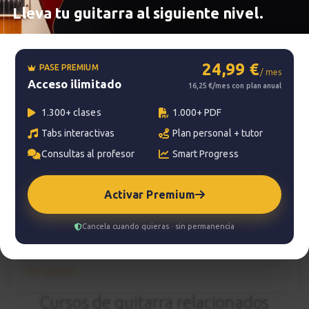
Lleva tu guitarra al siguiente nivel.
Smart progress
Activo
0m
24,99 €
PASE PREMIUM
/ mes
Acceso ilimitado
16,25 €/mes con plan anual
1.300+ clases
1.000+ PDF
?
Pregunta al profesor
Tabs interactivas
Plan personal + tutor
Tu profesor: Charlie Rodríguez Ruedas
Consultas al profesor
Smart Progress
Hazte premium
Activar Premium
Para hablar con tu profesor necesitas una
suscripción Premium. No te quedes con la duda,
Cancela cuando quieras · sin permanencia
pasa a Premium
y disfruta de todos nuestros
servicios.
Ver planes
Cursos de guitarra relacionados