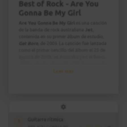
Best of Rock - Are You
Gonna Be My Girl
Are You Gonna Be My Girl
es una canción
de la banda de rock australiana
Jet
,
contenida en su primer álbum de estudio,
Get Born
, de 2003. La canción fue lanzada
como el primer sencillo del álbum el 25 de
agosto de 2003, en Australia y en el Reino
Unido, siendo relanzada el 24 de mayo de
2004 en Estados Unidos. Compuesta por
Leer más
Nic Cester
y
Cameron Muncey
,
Are You
Gonna Be My Girl
tiene elementos en
común con canciones Motown de los años
60, como por ejemplo "I'm Ready For Love"
de Martha and the Vandellas o "You Can't
Hurry Love" de The Supremes. El tema
alcanzó el puesto 29 en el Billboard Hot
Guitarra rítmica
1
100, convirtiéndola en su primer Top 40 y
ARE YOU GONNA BE