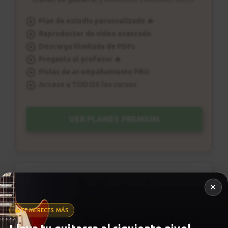
Plan de estudio personalizado 🔥
Reproductor de vídeo avanzado
Descarga ilimitada de PDFs
Pregunta al profesor 🔥
Pistas de acompañamiento PRO
Acceso a TODOS los cursos
VER PLANES PREMIUM
Metrónomo
TE MERECES MÁS