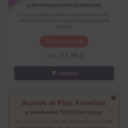
y desbloquea todo el material
Acceso completo a todas las clases de este curso,
tablaturas interactivas y material descargable
para
siempre
.
-20% descuento
11,99 €
14,99 €
Comprar
Accede al Plan Premium
y desbloquea TODOS los cursos
Acceso completo a
más de 100 cursos
, más de
1300
clases de guitarra
, y beneficios exclusivos como: