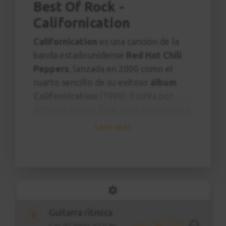
Best Of Rock -
Californication
Californication
es una canción de la
banda estadounidense
Red Hot Chili
Peppers
, lanzada en 2000 como el
cuarto sencillo de su exitoso
álbum
Californication
(1999). Escrita por
Anthony Kiedis, Flea, John Frusciante y
Chad Smith, la canción combina una
Leer más
melodía melancólica con una letra
crítica que explora la obsesión de la
cultura global con Hollywood, la fama
y la superficialidad del "sueño
californiano".Con un riff limpio y
nostálgico de Frusciante y una
Guitarra rítmica
1
interpretación introspectiva de Kiedis,
CALIFORNICATION