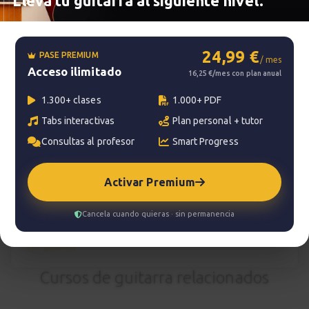
Lleva tu guitarra al siguiente nivel.
Smart progress
Activo
0m
24,99 €
PASE PREMIUM
/ mes
Acceso ilimitado
16,25 €/mes con plan anual
?
Pregunta al profesor
1.300+ clases
1.000+ PDF
Tabs interactivas
Plan personal + tutor
Tu profesor: Charlie Rodríguez Ruedas
Consultas al profesor
Smart Progress
Hazte premium
Para hablar con tu profesor necesitas una
Activar Premium
suscripción Premium. No te quedes con la duda,
pasa a Premium
y disfruta de todos nuestros
Cancela cuando quieras · sin permanencia
servicios.
Ver planes
Cursos de guitarra relacionados