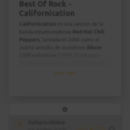
Best Of Rock -
Californication
Californication
es una canción de la
banda estadounidense
Red Hot Chili
Peppers
, lanzada en 2000 como el
cuarto sencillo de su exitoso
álbum
Californication
(1999). Escrita por
Anthony Kiedis, Flea, John Frusciante y
Chad Smith, la canción combina una
Leer más
melodía melancólica con una letra
crítica que explora la obsesión de la
cultura global con Hollywood, la fama
y la superficialidad del "sueño
californiano".Con un riff limpio y
nostálgico de Frusciante y una
Guitarra rítmica
1
interpretación introspectiva de Kiedis,
CALIFORNICATION