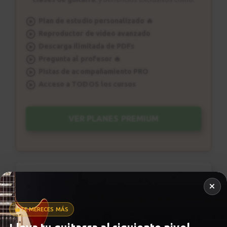
Plan de estudio personalizado 🔥
Reproductor de vídeo avanzado
Descarga ilimitada de PDFs
Pregunta al profesor 🔥
Pistas de acompañamiento PRO
Acceso a TODOS los cursos
VER PLANES PREMIUM
Metrónomo
TE MERECES MÁS