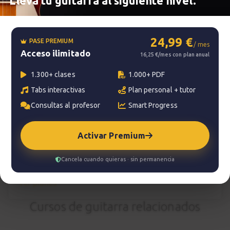
Lleva tu guitarra al siguiente nivel.
Smart progress
Activo
0m
24,99 €
PASE PREMIUM
/ mes
Acceso ilimitado
16,25 €/mes con plan anual
?
Pregunta al profesor
1.300+ clases
1.000+ PDF
Tabs interactivas
Plan personal + tutor
Tu profesor: Charlie Rodríguez Ruedas
Consultas al profesor
Smart Progress
Hazte premium
Para hablar con tu profesor necesitas una
Activar Premium
suscripción Premium. No te quedes con la duda,
pasa a Premium
y disfruta de todos nuestros
Cancela cuando quieras · sin permanencia
servicios.
Ver planes
Cursos de guitarra relacionados