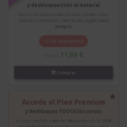
y desbloquea todo el material
Acceso completo a todas las clases de este curso,
tablaturas interactivas y material descargable
para
siempre
.
-20% descuento
11,99 €
14,99 €
Comprar
Accede al Plan Premium
y desbloquea TODOS los cursos
Acceso completo a
más de 100 cursos
, más de
1300
clases de guitarra
, y beneficios exclusivos como: