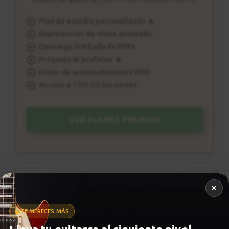
Plan de estudio personalizado 🔥
Reproductor de vídeo avanzado
Descarga ilimitada de PDFs
Pregunta al profesor 🔥
Pistas de acompañamiento PRO
Acceso a TODOS los cursos
VER PLANES PREMIUM
Metrónomo
TE MERECES MÁS