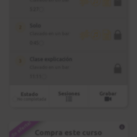
latino. Su popularidad se ha mantenido
5:27
con el tiempo, formando parte de sus
conciertos como un momento central y
Solo
siendo reinterpretada por otros
2
Clavado en un bar
artistas.
0:45
Clase explicación
3
Clavado en un bar
11:11
Sesiones
Grabar
Estado
No completada
¡En oferta!
Compra este curso