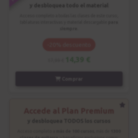
y desbloquea todo el material
Acceso completo a todas las clases de este curso,
tablaturas interactivas y material descargable
para
siempre
.
-20% descuento
14,39 €
17,99 €
Comprar
Accede al Plan Premium
y desbloquea TODOS los cursos
Acceso completo a
más de 100 cursos
, más de
1300
clases de guitarra
, y beneficios exclusivos como: