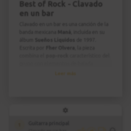
Best of Rock - Clavado
en un bar
Clavado en un bar es una canción de la
banda mexicana
Maná
, incluida en su
álbum
Sueños Líquidos
de 1997.
Escrita por
Fher Olvera
, la pieza
combina el
pop-rock
característico del
grupo con elementos de balada
desgarrada, destacando por su melodía
Leer más
intensa, un estribillo emotivo y una
interpretación vocal cargada de
dramatismo.
Lanzada como sencillo, Clavado en un
bar se convirtió en uno de los mayores
Guitarra principal
éxitos de Maná y en un clásico del rock
1
Clavado en un bar