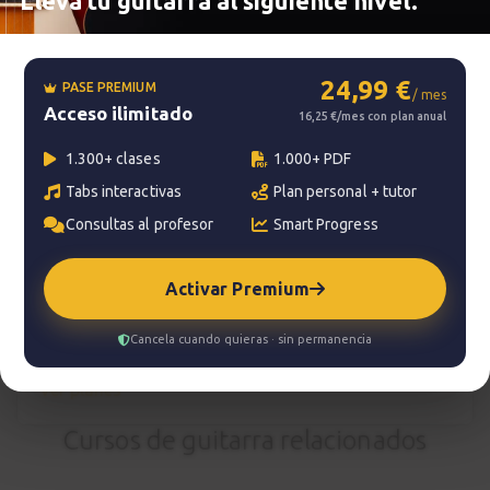
Lleva tu guitarra al siguiente nivel.
Smart progress
Activo
0m
24,99 €
PASE PREMIUM
/ mes
Acceso ilimitado
16,25 €/mes con plan anual
?
Pregunta al profesor
1.300+ clases
1.000+ PDF
Tabs interactivas
Plan personal + tutor
Tu profesor: Charlie Rodríguez Ruedas
Consultas al profesor
Smart Progress
Hazte premium
Para hablar con tu profesor necesitas una
Activar Premium
suscripción Premium. No te quedes con la duda,
pasa a Premium
y disfruta de todos nuestros
Cancela cuando quieras · sin permanencia
servicios.
Ver planes
Cursos de guitarra relacionados