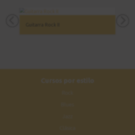
Guitarra Rock II
Cursos por estilo
Rock
Blues
Jazz
Clásica