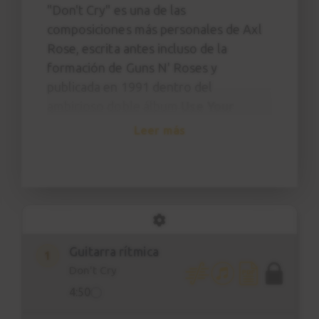
"Don't Cry" es una de las
composiciones más personales de Axl
Rose, escrita antes incluso de la
formación de Guns N' Roses y
publicada en 1991 dentro del
ambicioso doble álbum
Use Your
Illusion I
y
II
, donde aparece en dos
Leer más
versiones distintas con letras
diferentes. La canción nació en un
momento de ruptura sentimental y se
convirtió en una de las baladas más
emblemáticas del repertorio de la
banda.
Guitarra rítmica
1
Don't Cry
Lo que hace especial a este tema es el
4:50
contraste entre fragilidad y
contundencia: empieza con un arpegio