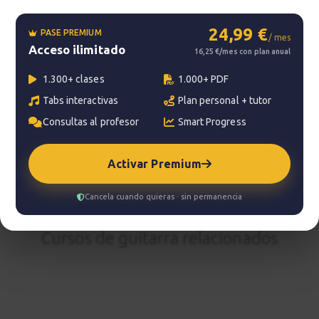
24,99 €
PASE PREMIUM
/ mes
Acceso ilimitado
?
Pregunta al profesor
16,25 €/mes con plan anual
1.300+ clases
1.000+ PDF
Tu profesor: Charlie Rodríguez Ruedas
Tabs interactivas
Plan personal + tutor
Hazte premium
Consultas al profesor
Smart Progress
Para hablar con tu profesor necesitas una
suscripción Premium. No te quedes con la duda,
Activar Premium
pasa a Premium
y disfruta de todos nuestros
servicios.
Cancela cuando quieras · sin permanencia
Ver planes
Cursos de guitarra relacionados