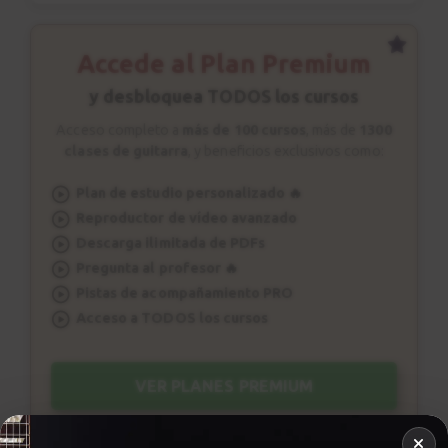
Accede al Plan Premium
y desbloquea TODOS los cursos
Acceso completo a
más de 100 cursos
, más de
1300
clases de guitarra
, y beneficios exclusivos como:
Plan de estudio personalizado 🔥
Reproductor de vídeo avanzado
Descarga ilimitada de PDFs
Pregunta al profesor 🔥
Pistas de acompañamiento PRO
Acceso a TODOS los cursos
VER PLANES PREMIUM