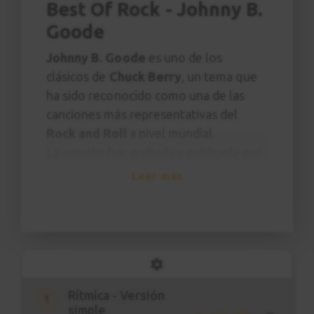
Best Of Rock - Johnny B.
Goode
Johnny B. Goode
es uno de los
clásicos de
Chuck Berry
, un tema que
ha sido reconocido como una de las
canciones más representativas del
Rock and Roll
a nivel mundial.
La canción fue grabada y publicada por
la discográfica
Chess Records en 1958
Leer más
y a los pocos días de ser puesto a la
venta el sencillo llegó hasta el segundo
lugar de la lista R&B singles de
Billboard en Estados Unidos.
Con su icónico riff de guitarra, ritmo
Rítmica - Versión
acelerado y letra optimista, la canción
1
simple