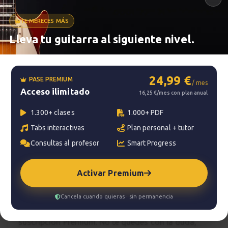
TE MERECES MÁS
Metrónomo
Lleva tu guitarra al siguiente nivel.
24,99 €
Smart progress
PASE PREMIUM
/ mes
Acceso ilimitado
16,25 €/mes con plan anual
Activo
0m
1.300+ clases
1.000+ PDF
Tabs interactivas
Plan personal + tutor
Consultas al profesor
Smart Progress
?
Pregunta al profesor
Tu profesor: Charlie Rodríguez Ruedas
Activar Premium
Cancela cuando quieras · sin permanencia
Hazte premium
Para hablar con tu profesor necesitas una
suscripción Premium. No te quedes con la duda,