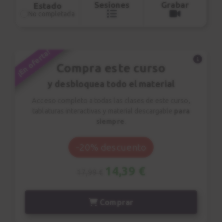
Sesiones
Grabar
Estado
Marty McFly interpreta la canción en el
No completada
baile del instituto, marcando a toda una
generación de fans del cine y del rock.
¡En oferta!
Compra este curso
y desbloquea todo el material
Acceso completo a todas las clases de este curso,
tablaturas interactivas y material descargable
para
siempre
.
-20% descuento
14,39 €
17,99 €
Comprar