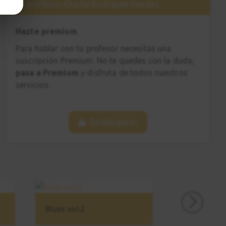
Tu profesor: Charlie Rodríguez Ruedas
Hazte premium
Para hablar con tu profesor necesitas una
suscripción Premium. No te quedes con la duda,
pasa a Premium
y disfruta de todos nuestros
servicios.
Desbloquear
Blues vol.2