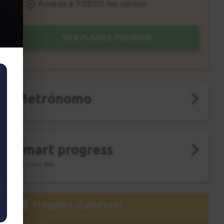
Acceso a TODOS los cursos
VER PLANES PREMIUM
Metrónomo
Smart progress
Activo
0m
?
Pregunta al profesor