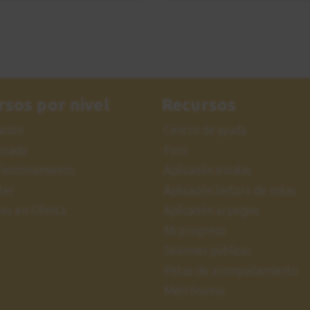
rsos por nivel
Recursos
iación
Centro de ayuda
nzado
Foro
feccionamiento
Aplicación escalas
ter
Aplicación lectura de notas
sos en Oferta
Aplicación arpegios
Mi progreso
Sesiones públicas
Pistas de acompañamiento
Metrónomo