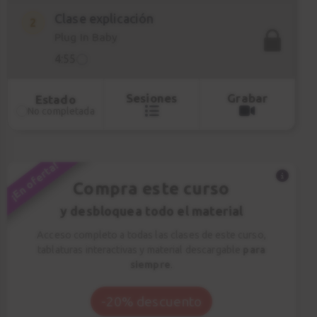
Clase explicación
2
Plug In Baby
4:55
Sesiones
Grabar
Estado
No completada
¡En oferta!
Compra este curso
y desbloquea todo el material
Acceso completo a todas las clases de este curso,
tablaturas interactivas y material descargable
para
siempre
.
-20% descuento