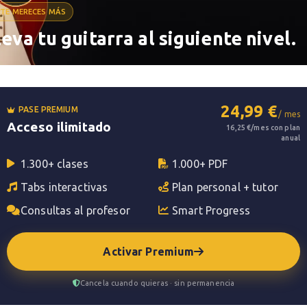
TE MERECES MÁS
leva tu guitarra al siguiente nivel.
ánica de rock
Muse
, publicada como sencillo e
01
. Fue uno de los temas que consolidó a la
sico imprescindible de sus directos.
24,99 €
PASE PREMIUM
/ mes
Acceso ilimitado
16,25 €/mes con plan
 de esa etapa:
riff hiper-adictivo
, batería
anual
e tema entre
alt-rock
,
prog
y una estética
1.300+ clases
1.000+ PDF
Tabs interactivas
Plan personal + tutor
Consultas al profesor
Smart Progress
Activar Premium
Cancela cuando quieras · sin permanencia