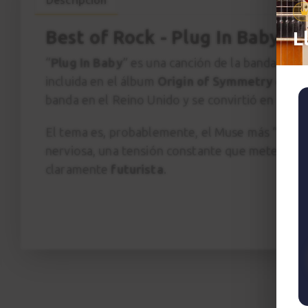
Best of Rock - Plug In Baby
L
“
Plug In Baby
” es una canción de la banda brit
incluida en el álbum
Origin of Symmetry
en
20
banda en el Reino Unido y se convirtió en un clá
El tema es, probablemente, el Muse más “puro”
nerviosa, una tensión constante que mete est
claramente
futurista
.