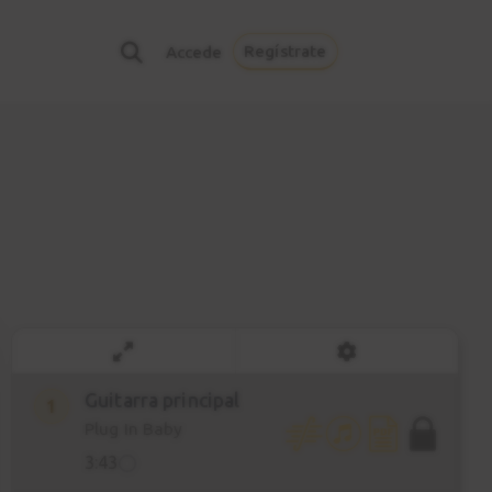
Regístrate
Accede
Guitarra principal
1
Plug In Baby
3:43