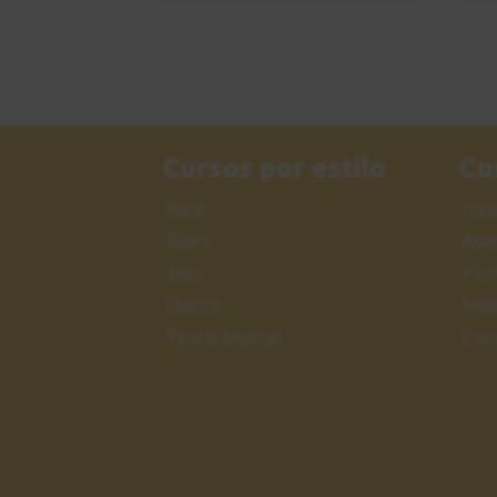
Cursos por estilo
Cu
Rock
Inic
Blues
Ava
Jazz
Per
Clásica
Más
Teoría Musical
Cur