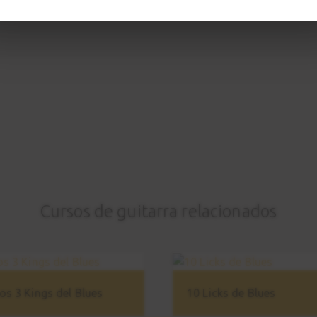
Cursos de guitarra relacionados
os 3 Kings del Blues
10 Licks de Blues