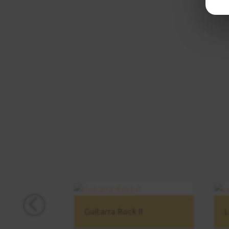
Guitarra Rock II
L