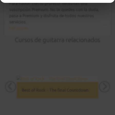
Para hablar con tu profesor necesitas una
suscripción Premium. No te quedes con la duda,
pasa a Premium
y disfruta de todos nuestros
servicios.
Ver planes
Cursos de guitarra relacionados
Best of Rock - The final Countdown