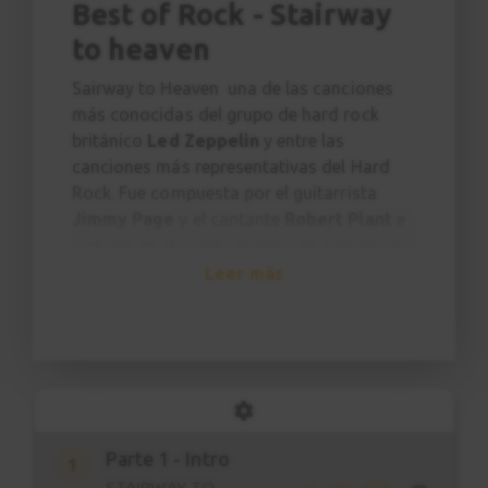
Best of Rock - Stairway
to heaven
Sairway to Heaven una de las canciones
más conocidas del grupo de hard rock
británico
Led Zeppelin
y entre las
canciones más representativas del Hard
Rock. Fue compuesta por el guitarrista
Jimmy Page
y el cantante
Robert Plant
e
incluida en el cuarto trabajo de estudio de
la banda,
Led Zeppelin IV
. El enorme éxito
Leer más
de la canción y la negativa de la banda a
editar esta canción en sencillo ha podido
contribuir a que
Led Zeppelin IV
sea uno de
los álbumes más vendidos de la historia.​
En las famosas revistas
Guitar World
y
Rolling Stone
, el solo de guitarra en La
menor creado por Jimmy Page para esta
Parte 1 - Intro
1
canción fue elegido como
el mejor de la
STAIRWAY TO