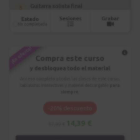
Guitarra solista final
5
Final + octavas
Sesiones
Grabar
Estado
2:44
No completada
Clase explicación
6
¡En oferta!
STAIRWAY TO HEAVEN
Compra este curso
8:29
y desbloquea todo el material
Acceso completo a todas las clases de este curso,
tablaturas interactivas y material descargable
para
siempre
.
-20% descuento
14,39 €
17,99 €