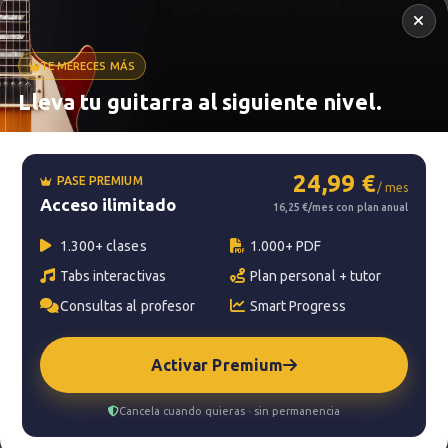
TE MERECES MÁS
Lleva tu guitarra al siguiente nivel.
Metrónomo
24,99 €
PASE PREMIUM
/ mes
Acceso ilimitado
Smart progress
16,25 €/mes con plan anual
Activo
0m
1.300+ clases
1.000+ PDF
Tabs interactivas
Plan personal + tutor
Consultas al profesor
Smart Progress
?
Pregunta al profesor
Activar Premium
Tu profesor: Charlie Rodríguez Ruedas
Cancela cuando quieras · sin permanencia
Hazte premium