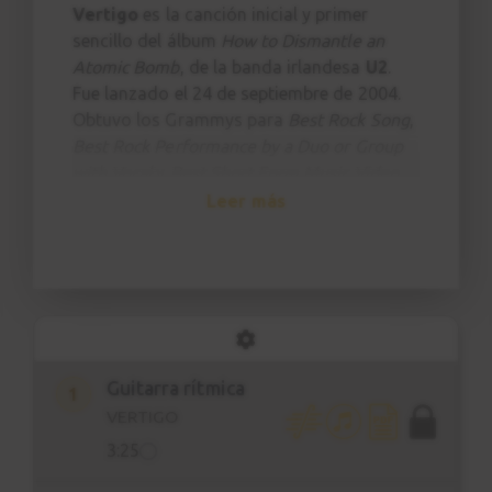
Vertigo
es la canción inicial y primer
sencillo del álbum
How to Dismantle an
Atomic Bomb
, de la banda irlandesa
U2
.
Fue lanzado el 24 de septiembre de 2004.
Obtuvo los Grammys para
Best Rock Song
,
Best Rock Performance by a Duo or Group
with Vocal
y
Best Short Form Music Video
en los Premios Grammy 2005.
Leer más
"Vertigo" ocupó el puesto 64 en la lista de
las 100 mejores canciones de la década de
la revista Rolling Stone.
Guitarra rítmica
1
VERTIGO
3:25