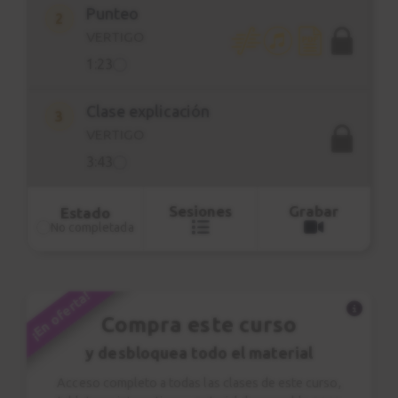
Punteo
2
VERTIGO
1:23
Clase explicación
3
VERTIGO
3:43
Sesiones
Grabar
Estado
No completada
¡En oferta!
Compra este curso
y desbloquea todo el material
Acceso completo a todas las clases de este curso,