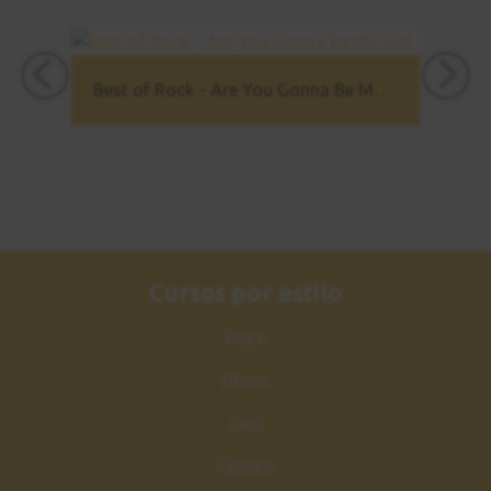
Best of Rock - Are You Gonna Be My Girl
Cursos por estilo
Rock
Blues
Jazz
Clásica