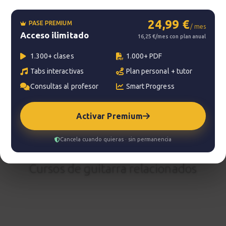
24,99 €
PASE PREMIUM
/ mes
Acceso ilimitado
?
Pregunta al profesor
16,25 €/mes con plan anual
1.300+ clases
1.000+ PDF
Tu profesor: Charlie Rodríguez Ruedas
Tabs interactivas
Plan personal + tutor
Hazte premium
Consultas al profesor
Smart Progress
Para hablar con tu profesor necesitas una
suscripción Premium. No te quedes con la duda,
Activar Premium
pasa a Premium
y disfruta de todos nuestros
servicios.
Cancela cuando quieras · sin permanencia
Ver planes
Cursos de guitarra relacionados