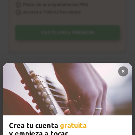
Pistas de acompañamiento PRO
Acceso a TODOS los cursos
VER PLANES PREMIUM
Metrónomo
Smart progress
Activo
0m
Crea tu cuenta
gratuita
y empieza a tocar