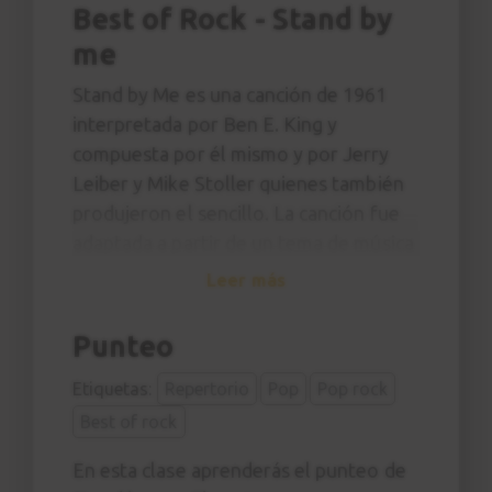
Best of Rock - Stand by
me
Stand by Me es una canción de 1961​
interpretada por Ben E. King y
compuesta por él mismo y por Jerry
Leiber y Mike Stoller quienes también
produjeron el sencillo. La canción fue
adaptada a partir de un tema de música
Góspel.
Leer más
En la canción encontramos una de las
Punteo
líneas de bajo más famosas en la
historia que aprenderemos a tocar en
Etiquetas:
Repertorio
Pop
Pop rock
la primera clase.
Best of rock
En esta clase aprenderás el punteo de