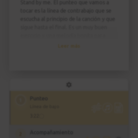
Stand by me. El punteo que vamos a
tocar es la línea de contrabajo que se
escucha al principio de la canción y que
sigue hasta el final. Es un muy buen
ejercicio y una melodía bonita para
aprender tus primeros punteos en la
Leer más
guitarra.
En esta página encontrarás también
dos pistas de acompañamiento para
practicar.
Tienes a disposición 2 pistas:
Punteo
1
Stand by me (con click)
Línea de bajo
Stand by me
3:22
Si te cuesta tocar el rasgueo a tiempo
Acompañamiento
2
empieza con la pista de