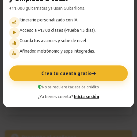
Pistas de acompañamiento
+11.000 guitarristas ya usan Guitarlions.
Título:
Stand by me
Itinerario personalizado con IA.
♩= 125 bpm | Tono= A
Acceso a +1300 clases (Prueba 15 días).
00:00
Guarda tus avances y sube de nivel.
Play
Mute
Setting
Afinador, metrónomo y apps integradas.
Título:
Stand by me (click)
♩= 125 bpm | Tono= A
Crea tu cuenta gratis
00:00
Play
Mute
Setting
No se requiere tarjeta de crédito
¿Ya tienes cuenta?
Inicia sesión
Ver todas las JAMS