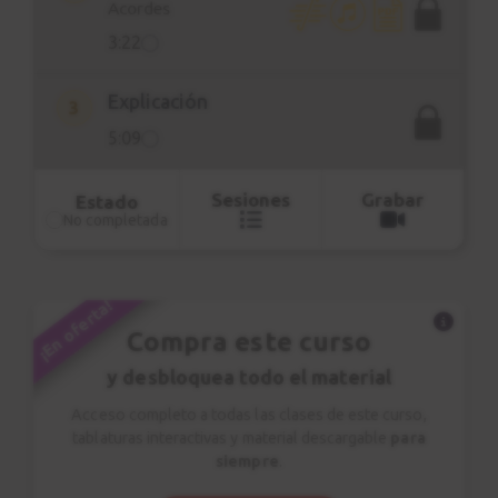
Acordes
acompañamiento con click que te
3:22
facilitará la percepción rítmica.
Explicación
Encontrarás más pistas de
3
acompañamiento en página
JAM
.
5:09
Sesiones
Grabar
Estado
No completada
¡En oferta!
Compra este curso
y desbloquea todo el material
Acceso completo a todas las clases de este curso,
tablaturas interactivas y material descargable
para
siempre
.