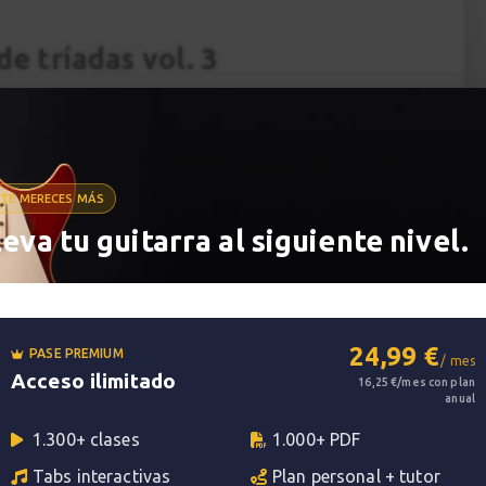
de tríadas vol. 3
ontrarás 15 ejercicios de arpegios de tríadas con
 a comprender los 4 tipos de arpegios de forma
, las avanzadas, los enlaces y las inversiones. No
s ejercicios, aprenderás a localizar rápidamente
TE MERECES MÁS
ástil y a tener una visión clara de los cambios de
leva tu guitarra al siguiente nivel.
alas y acordes.
pítulo encontrarás 5 ejercicios grabados en 2
uada para tu nivel actual y progresar
24,99 €
PASE PREMIUM
/ mes
Acceso ilimitado
16,25 €/mes con plan
anual
1.300+ clases
1.000+ PDF
Tabs interactivas
Plan personal + tutor