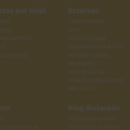
rsos por nivel
Recursos
iación
Centro de ayuda
nzado
Foro
feccionamiento
Aplicación escalas
ter
Aplicación lectura de notas
sos en Oferta
Aplicación arpegios
Mi progreso
Sesiones públicas
Pistas de acompañamiento
Metrónomo
ros
Blog destacado
da
Tablaturas de guitarra
tacta con nosotros
Escala mayor en guitarra