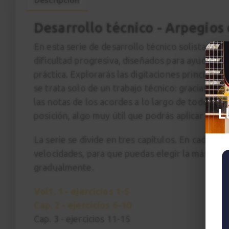
Desarrollo técnico - Arpegios 
En esta serie de desarrollo técnico solista, enc
dificultad progresiva, diseñados para ayudarte
práctica. Explorarás las digitaciones principales
se trata solo de un trabajo técnico: gracias a lo
las notas de los acordes a lo largo de todo el m
L
posición, algo muy útil que podrás aplicar a esc
La serie se divide en tres capítulos. En cada ca
velocidades, para que puedas elegir la más adec
gradualmente.
Vol1. 1 - ejercicios 1-5
Cap. 2 - ejercicios 6-10
Cap. 3 - ejercicios 11-15