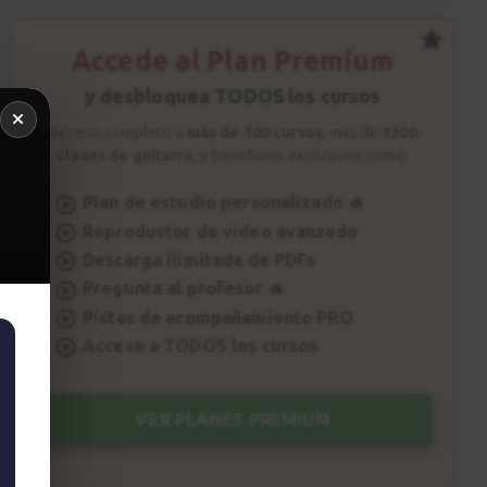
Accede al Plan Premium
y desbloquea TODOS los cursos
Acceso completo a
más de 100 cursos
, más de
1300
clases de guitarra
, y beneficios exclusivos como:
Plan de estudio personalizado 🔥
Reproductor de vídeo avanzado
Descarga ilimitada de PDFs
Pregunta al profesor 🔥
Pistas de acompañamiento PRO
Acceso a TODOS los cursos
VER PLANES PREMIUM