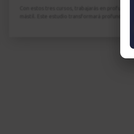
Con estos tres cursos, trabajarás en profundida
mástil. Este estudio transformará profundament