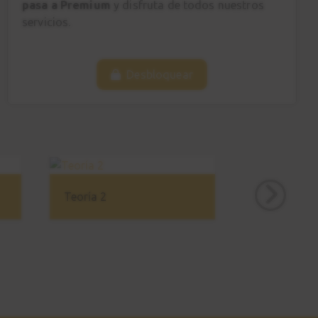
pasa a Premium
y disfruta de todos nuestros
servicios.
Desbloquear
Teoría 2