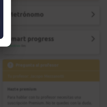
Metrónomo
Smart progress
Activo
0m
?
Pregunta al profesor
Tu profesor: Jacopo Mezzanotti
Hazte premium
Para hablar con tu profesor necesitas una
suscripción Premium. No te quedes con la duda,