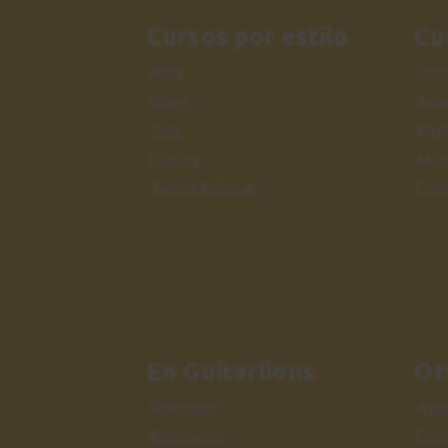
Cursos por estilo
Cu
Rock
Inic
Blues
Ava
Jazz
Per
Clásica
Más
Teoría Musical
Cur
En Guitarlions
Ot
Premium
Ayu
Itinerarios
Con