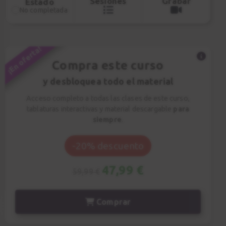
Sesiones
Grabar
Estado
No completada
¡En oferta!
Compra este curso
y desbloquea todo el material
Acceso completo a todas las clases de este curso,
tablaturas interactivas y material descargable
para
siempre
.
-20% descuento
47,99 €
59,99 €
Comprar