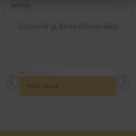
servicios.
Old River
29
Ver planes
Sesión práctica
1:33
Cursos de guitarra relacionados
Estudio nº6
30
Estudio final
9:45
Estudio nº6
31
Sesión práctica
Teoría musical
0:59
Conclusiones
32
1:59