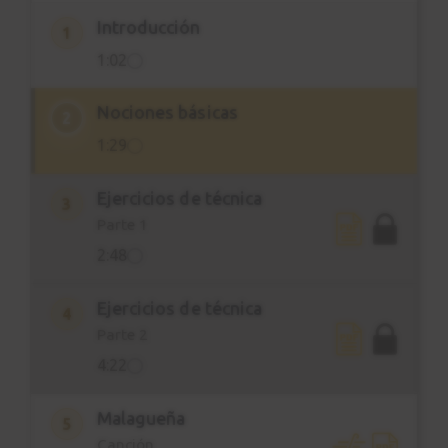
que puede ocurrir si se estudia por
Introducción
1
mucho tiempo teniendo una mala
1:02
postura.
Nociones básicas
2
1:29
Ejercicios de técnica
3
Parte 1
2:48
Ejercicios de técnica
4
Parte 2
4:22
Malagueña
5
Canción