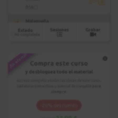
0:56
Malagueña
6
Explicación
Sesiones
Grabar
Estado
No completada
7:52
Greensleeves
7
¡En oferta!
Canción
Compra este curso
0:54
y desbloquea todo el material
Greensleeves
8
Acceso completo a todas las clases de este curso,
Explicación
tablaturas interactivas y material descargable
para
siempre
.
4:53
-20% descuento
Romance anónimo
9
Canción