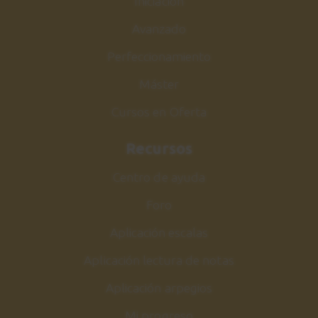
Iniciación
Avanzado
Perfeccionamiento
Máster
Cursos en Oferta
Recursos
Centro de ayuda
Foro
Aplicación escalas
Aplicación lectura de notas
Aplicación arpegios
Mi progreso