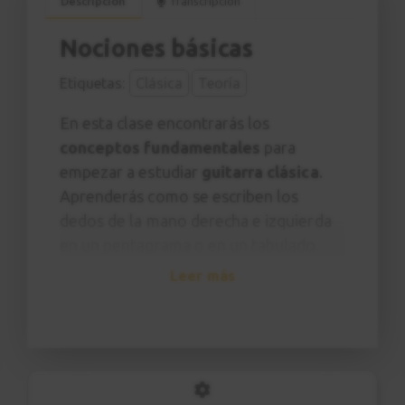
Descripción
Transcripción
Nociones básicas
Etiquetas:
Clásica
Teoría
En esta clase encontrarás los
conceptos fundamentales
para
empezar a estudiar
guitarra clásica
.
Aprenderás como se escriben los
dedos de la mano derecha e izquierda
en un pentagrama o en un tabulado.
Aprenderás también a leer
tabulados
,
Leer más
un sistema más intuitivo a la hora de
estudiar sin tener conocimientos de
lectura o lenguaje musical.
Acabamos con un consejo sobre
postura para evitar dolor de espalda,