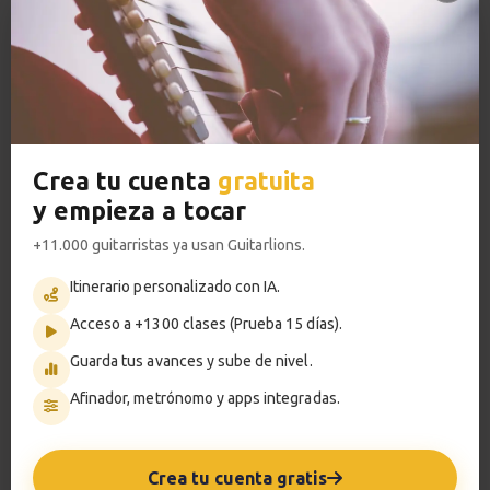
8:53
VER PLANES PREMIUM
Lágrima - Pt.2
14
Explicación
9:08
Metrónomo
Crea tu cuenta
gratuita
y empieza a tocar
+11.000 guitarristas ya usan Guitarlions.
Smart progress
Itinerario personalizado con IA.
Activo
0m
Acceso a +1300 clases (Prueba 15 días).
Guarda tus avances y sube de nivel.
Afinador, metrónomo y apps integradas.
?
Pregunta al profesor
Crea tu cuenta gratis
Tu profesor: Carles Rodenas