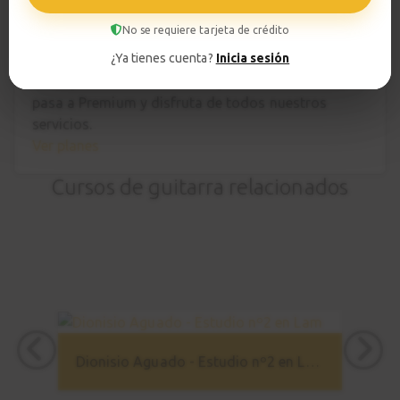
No se requiere tarjeta de crédito
Hazte premium
¿Ya tienes cuenta?
Inicia sesión
Para hablar con tu profesor necesitas una
suscripción Premium. No te quedes con la duda,
pasa a Premium
y disfruta de todos nuestros
servicios.
Ver planes
Cursos de guitarra relacionados
Dionisio Aguado - Estudio nº2 en Lam