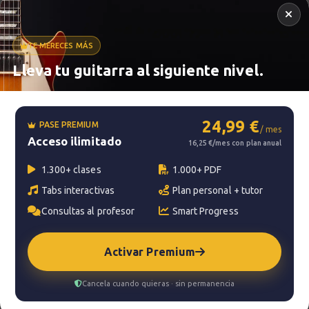
TE MERECES MÁS
Lleva tu guitarra al siguiente nivel.
Metrónomo
24,99 €
PASE PREMIUM
/ mes
Acceso ilimitado
Smart progress
16,25 €/mes con plan anual
Activo
0m
1.300+ clases
1.000+ PDF
Tabs interactivas
Plan personal + tutor
Consultas al profesor
Smart Progress
?
Pregunta al profesor
Activar Premium
Tu profesor: Carles Rodenas
Cancela cuando quieras · sin permanencia
Hazte premium