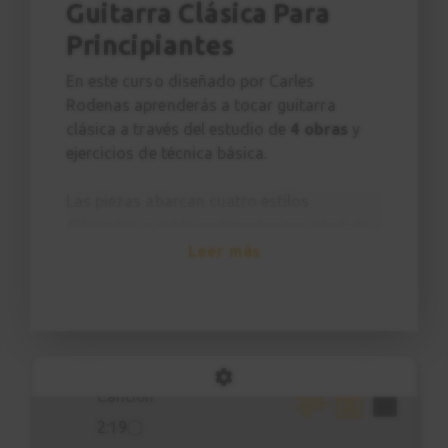
Guitarra Clásica Para
Principiantes
Malagueña
6
Explicación
En este curso diseñado por Carles
7:52
Rodenas aprenderás a tocar guitarra
clásica a través del estudio de
4 obras
y
Greensleeves
ejercicios de técnica básica.
7
Canción
Las piezas abarcan cuatro estilos
0:54
diferentes y están ordenadas por nivel de
dificultad.
Leer más
Greensleeves
8
El curso está estructurado en 3 partes:
Explicación
Introducción y consejos
4:53
Ejercicios de técnica
Estudio de obras
Romance anónimo
9
Por cada obra tienes dos clases:
Canción
Ejecución de demostraciónn
2:19
Clase de explicación donde el