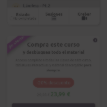
clases con partituras interactivas de
Lágrima - Pt.2
14
Soundslice. Las clases que las incluyen
Explicación
Sesiones
Grabar
Estado
tienen un icono amarillo al lado del
No completada
9:08
título.
Gracias a este recurso podrás hacer
"loops" de una parte de la obra,
¡En oferta!
ralentizar y visualizar donde se
Compra este curso
encuentran las notas en el mástil y
y desbloquea todo el material
mucho más. Descubre los controles en
el panel del reproductor vídeo.
Acceso completo a todas las clases de este curso,
tablaturas interactivas y material descargable
para
siempre
.
-20% descuento
23,99 €
29,99 €