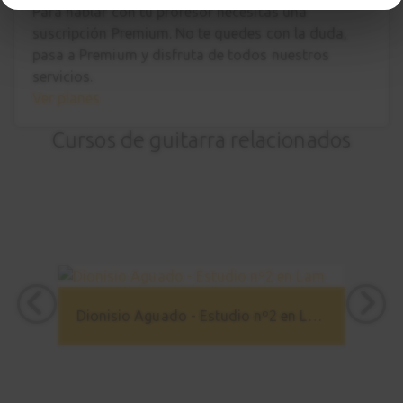
Para hablar con tu profesor necesitas una
suscripción Premium. No te quedes con la duda,
pasa a Premium
y disfruta de todos nuestros
servicios.
Ver planes
Cursos de guitarra relacionados
Dionisio Aguado - Estudio nº2 en Lam