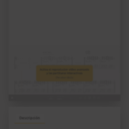
1:02
Nociones básicas
2
1:29
Ejercicios de técnica
3
Parte 1
2:48
Ejercicios de técnica
4
Parte 2
4:22
Malagueña
5
Canción
Descripción
0:56