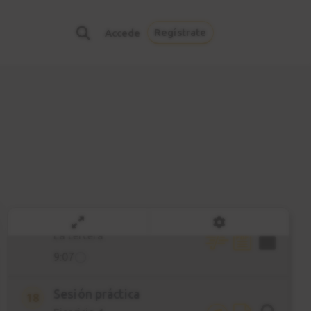
Ejercicio 3
14
Regístrate
Accede
Practica sobre Blues
4:25
Lenguaje e imitación
15
2:20
Percepción armónica
16
5:16
Ejercicio 4
17
La tercera
9:07
Sesión práctica
18