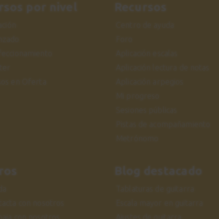
rsos por nivel
Recursos
iación
Centro de ayuda
nzado
Foro
feccionamiento
Aplicación escalas
ter
Aplicación lectura de notas
sos en Oferta
Aplicación arpegios
Mi progreso
Sesiones públicas
Pistas de acompañamiento
Metrónomo
ros
Blog destacado
da
Tablaturas de guitarra
tacta con nosotros
Escala mayor en guitarra
baja con nosotros
Ajustes de guitarra