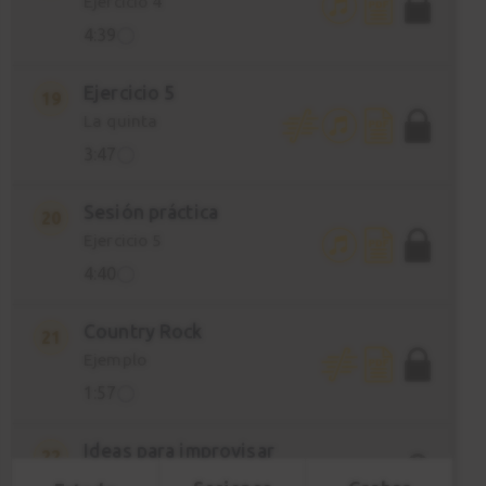
Ejercicio 4
4:39
Ejercicio 5
19
La quinta
3:47
Sesión práctica
20
Ejercicio 5
4:40
Country Rock
21
Ejemplo
1:57
Ideas para improvisar
22