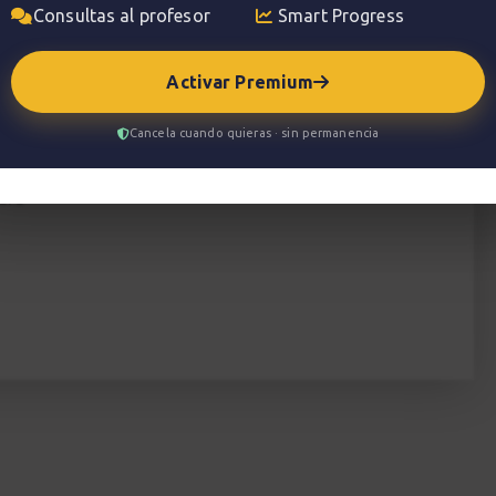
Consultas al profesor
Smart Progress
interesa aprender conceptos de composición,
Activar Premium
mún.
Cancela cuando quieras · sin permanencia
ara