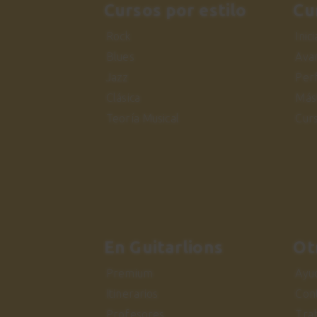
Cursos por estilo
Cu
Rock
Inic
Blues
Ava
Jazz
Per
Clásica
Más
Teoría Musical
Cur
En Guitarlions
Ot
Premium
Ayu
Itinerarios
Con
Profesores
Tra