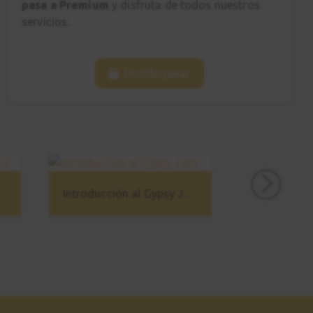
pasa a Premium
y disfruta de todos nuestros
servicios.
Desbloquear
guitarra 2
Introducción al Gypsy Jazz