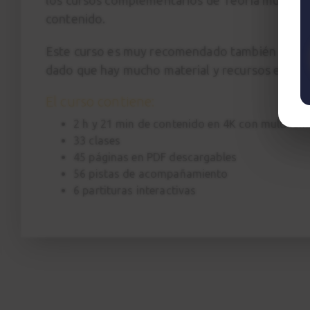
contenido.
Este curso es muy recomendado también si te 
dado que hay mucho material y recursos en co
El curso contiene:
2 h y 21 min de contenido en 4K con multicám
33 clases
45 páginas en PDF descargables
56 pistas de acompañamiento
6 partituras interactivas