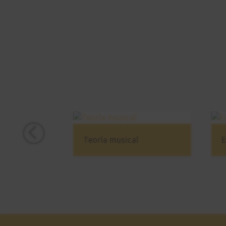
Teoría musical
E