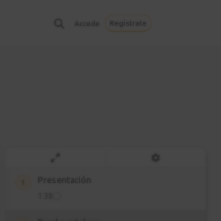
Regístrate
Accede
Presentación
1
1:38