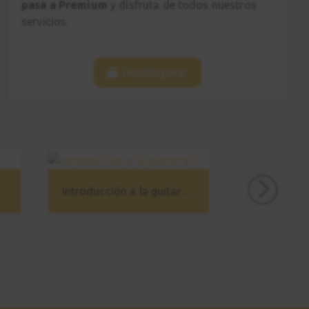
pasa a Premium
y disfruta de todos nuestros
servicios.
Desbloquear
Introducción a la guitarra 2