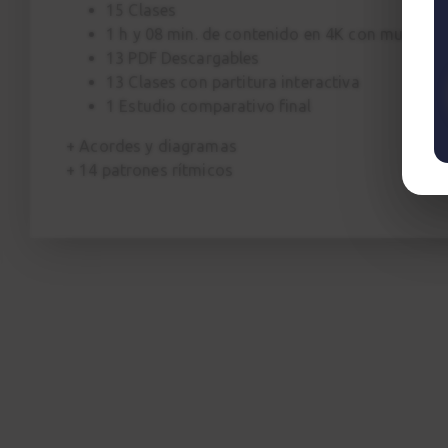
15 Clases
1 h y 08 min. de contenido en 4K con multicá
13 PDF Descargables
13 Clases con partitura interactiva
1 Estudio comparativo final
+ Acordes y diagramas
+ 14 patrones rítmicos