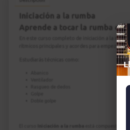
Iniciación a la rumba
Aprende a tocar la rumba en l
En este curso completo de iniciación a la rumba
rítmicos principales y acordes para empezar a t
Estudiarás técnicas como:
L
Abanico
Ventilador
Rasgueo de dedos
Golpe
Doble golpe
El curso
Iniciación a la rumba
está compuesto por: