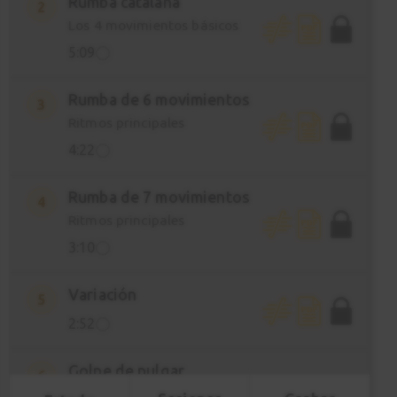
Rumba catalana
2
Los 4 movimientos básicos
5:09
Rumba de 6 movimientos
3
Ritmos principales
4:22
Rumba de 7 movimientos
4
Ritmos principales
3:10
Variación
5
2:52
Golpe de pulgar
6
Técnicas