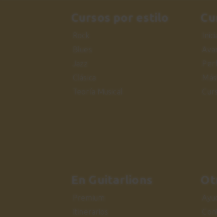
Cursos por estilo
Cu
Rock
Inic
Blues
Ava
Jazz
Per
Clásica
Más
Teoría Musical
Cur
En Guitarlions
Ot
Premium
Ayu
Itinerarios
Con