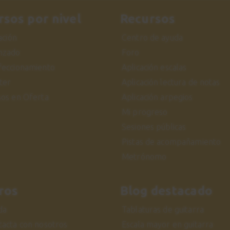
rsos por nivel
Recursos
iación
Centro de ayuda
nzado
Foro
feccionamiento
Aplicación escalas
ter
Aplicación lectura de notas
sos en Oferta
Aplicación arpegios
Mi progreso
Sesiones públicas
Pistas de acompañamiento
Metrónomo
ros
Blog destacado
da
Tablaturas de guitarra
tacta con nosotros
Escala mayor en guitarra