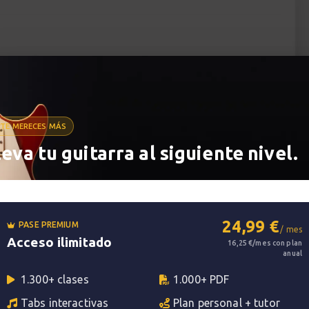
a guitarra
 aprenderás todas las técnicas, los patrones
ocar cualquier tipo de rumba.
TE MERECES MÁS
leva tu guitarra al siguiente nivel.
24,99 €
PASE PREMIUM
/ mes
Acceso ilimitado
16,25 €/mes con plan
anual
1.300+ clases
1.000+ PDF
Tabs interactivas
Plan personal + tutor