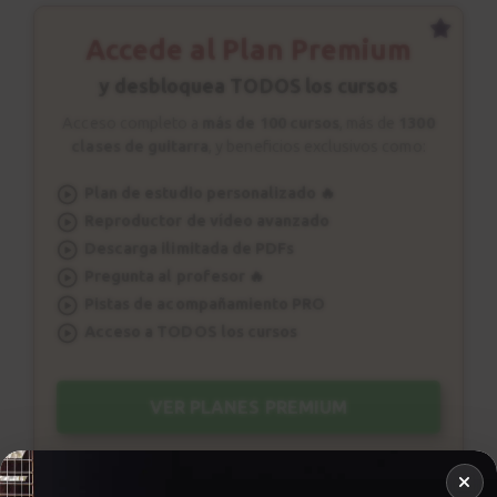
Accede al Plan Premium
y desbloquea TODOS los cursos
Acceso completo a
más de 100 cursos
, más de
1300
clases de guitarra
, y beneficios exclusivos como:
Plan de estudio personalizado 🔥
Reproductor de vídeo avanzado
Descarga ilimitada de PDFs
Pregunta al profesor 🔥
Pistas de acompañamiento PRO
Acceso a TODOS los cursos
VER PLANES PREMIUM