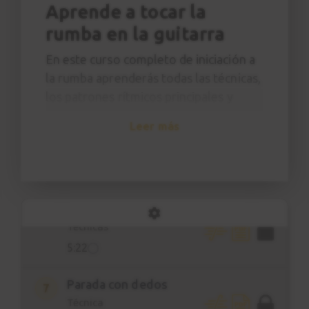
Ritmos principales
Aprende a tocar la
4:22
rumba en la guitarra
En este curso completo de iniciación a
Rumba de 7
4
movimientos
la rumba aprenderás todas las técnicas,
Ritmos principales
los patrones rítmicos principales y
3:10
acordes para empezar a tocar cualquier
Leer más
tipo de rumba.
Variación
5
Estudiarás técnicas como:
2:52
Abanico
Golpe de pulgar
6
Ventilador
Técnicas
Rasgueo de dedos
5:22
Golpe
Doble golpe
Parada con dedos
7
Técnica