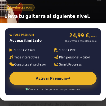
TE MERECES MÁS
Metrónomo
Lleva tu guitarra al siguiente nivel.
Smart progress
24,99 €
PASE PREMIUM
/ mes
Acceso ilimitado
Activo
0m
16,25 €/mes con plan anual
1.300+ clases
1.000+ PDF
Tabs interactivas
Plan personal + tutor
?
Pregunta al profesor
Consultas al profesor
Smart Progress
Tu profesor: Delio Tropeano
Activar Premium
Hazte premium
Cancela cuando quieras · sin permanencia
Para hablar con tu profesor necesitas una
suscripción Premium. No te quedes con la duda,
pasa a Premium
y disfruta de todos nuestros