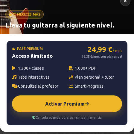
TE MERECES MÁS
Metrónomo
Lleva tu guitarra al siguiente nivel.
24,99 €
PASE PREMIUM
Smart progress
/ mes
Acceso ilimitado
16,25 €/mes con plan anual
Activo
0m
1.300+ clases
1.000+ PDF
Tabs interactivas
Plan personal + tutor
Consultas al profesor
Smart Progress
?
Pregunta al profesor
Activar Premium
Tu profesor: Jacopo Mezzanotti
Cancela cuando quieras · sin permanencia
Hazte premium
Para hablar con tu profesor necesitas una