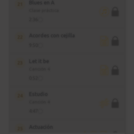
Blues en A
21
CONTENIDO:
Clase práctica
26 Clases, 118 minutos de contenido en 4K
2:36
con multicámara, 13 PDF Descargables, 13
Clases con partitura interactiva, para que
no te pierdas por el camino y puedas
Acordes con cejilla
22
adaptar el aprendizaje a tu necesidad.
9:50
Let it be
23
Canción 4
0:52
Estudio
24
Canción 4
4:47
Actuación
25