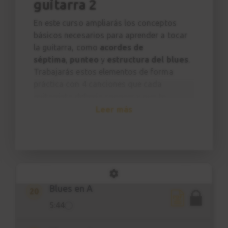
guitarra 2
Actuación
En este curso ampliarás los conceptos
17
Canción 3
básicos necesarios para aprender a tocar
la guitarra, como
acordes de
5:04
séptima
,
punteo
y
estructura del blues
.
Trabajarás estos elementos de forma
Nuevos Acordes
18
práctica con 4 canciones que cada
Acordes de séptima
guitarrista debería conocer y que te
3:44
ayudarán a desarrollar aspectos técnicos
Leer más
específicos.
The Blues
19
¿Qué canciones aprenderás?
Explicación
Knockin' On Heaven's Door
(Versión
2:36
de Guns 'N Roses)
Love Me Do
(Beatles)
Blues en A
20
Wish You Were Here
(Pink Floyd)
5:44
Let it Be
(Beatles)