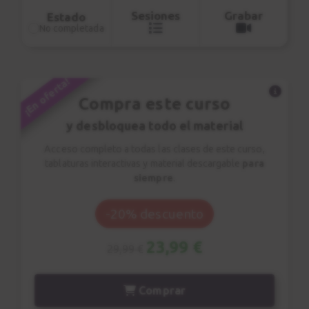
Canción 4
Sesiones
Grabar
Estado
3:41
No completada
Conclusiones
26
Y siguientes pasos.
¡En oferta!
0:48
Compra este curso
y desbloquea todo el material
Acceso completo a todas las clases de este curso,
tablaturas interactivas y material descargable
para
siempre
.
-20% descuento
23,99 €
29,99 €
Comprar