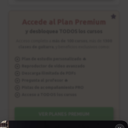
Accede al Plan Premium
y desbloquea TODOS los cursos
Acceso completo a
más de 100 cursos
, más de
1300
clases de guitarra
, y beneficios exclusivos como:
Plan de estudio personalizado 🔥
Reproductor de vídeo avanzado
Descarga ilimitada de PDFs
Pregunta al profesor 🔥
Pistas de acompañamiento PRO
Acceso a TODOS los cursos
VER PLANES PREMIUM