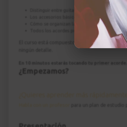
Distinguir entre guitarra clásica, acústica y elé
Los accesorios básicos
Cómo se organizan las notas en el mástil
Todos los acordes principales en posición abie
El curso está compuesto por 25 clases grabadas
ningún detalle.
En 10 minutos estarás tocando tu primer acorde.
¿Empezamos?
¿Quieres aprender más rápidament
Habla con un profesor
para un plan de estudio
Presentación