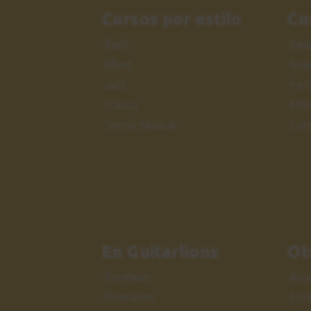
Cursos por estilo
Cu
Rock
Inic
Blues
Ava
Jazz
Per
Clásica
Más
Teoría Musical
Cur
En Guitarlions
Ot
Premium
Ayu
Itinerarios
Con