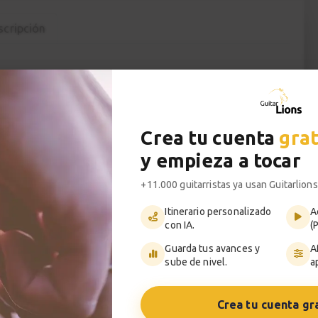
cripción
arra online gratuito
ofrecido por
e acaban de empezar con la guitarra.
F con la guía completa y material adicional de
Crea tu cuenta
grat
gistrándote gratuitamente al plan de prueba en
y empieza a tocar
urso sin descargar los PDF no hace falta
+11.000 guitarristas ya usan Guitarlions
Itinerario personalizado
A
con IA.
(
 guiaremos paso a paso a través todos
Guarda tus avances y
A
 a tocar la guitarra y disfrutar de la música.
sube de nivel.
a
ciones principales del mundo de la guitarra
Crea tu cuenta gr