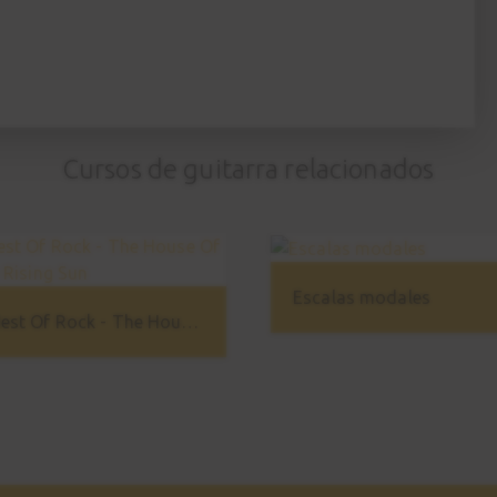
Cursos de guitarra relacionados
Escalas modales
Best Of Rock - The House Of The Rising Sun