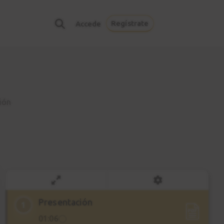
Regístrate
Accede
ión
Presentación
1
01:06