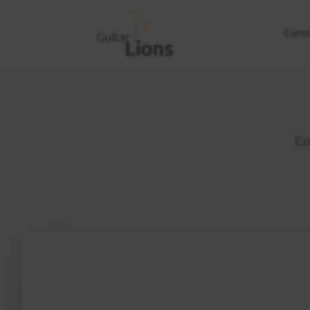
Curs
Est