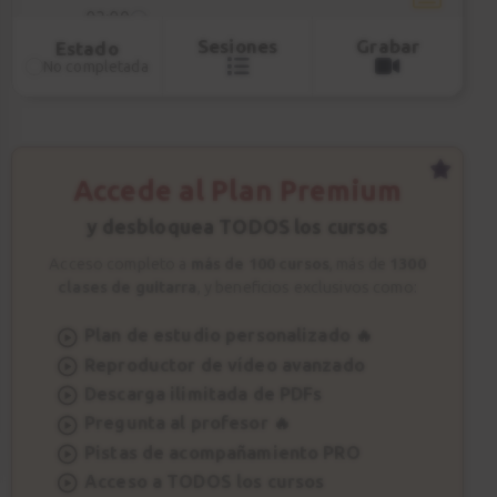
03:09
Sesiones
Grabar
Estado
No completada
Acorde E y Am
7
02:31
Rasgueo básico
8
Accede al Plan Premium
01:51
y desbloquea TODOS los cursos
Acceso completo a
más de 100 cursos
, más de
1300
Primera Canción
9
clases de guitarra
, y beneficios exclusivos como:
Explicación
04:12
Plan de estudio personalizado 🔥
Reproductor de vídeo avanzado
Primera Canción
Descarga ilimitada de PDFs
10
Práctica
Pregunta al profesor 🔥
Pistas de acompañamiento PRO
01:56
Acceso a TODOS los cursos