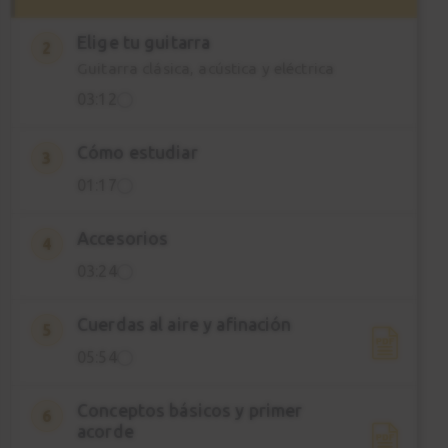
Elige tu guitarra
2
Guitarra clásica, acústica y eléctrica
03:12
Cómo estudiar
3
01:17
Accesorios
4
03:24
Cuerdas al aire y afinación
5
05:54
Conceptos básicos y primer
6
acorde