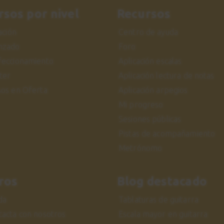
rsos por nivel
Recursos
iación
Centro de ayuda
nzado
Foro
feccionamiento
Aplicación escalas
ter
Aplicación lectura de notas
sos en Oferta
Aplicación arpegios
Mi progreso
Sesiones públicas
Pistas de acompañamiento
Metrónomo
ros
Blog destacado
da
Tablaturas de guitarra
tacta con nosotros
Escala mayor en guitarra