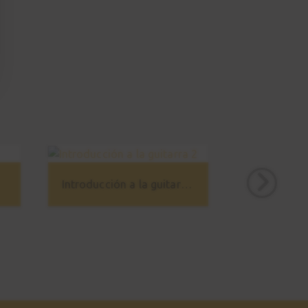
Práctica
02:14
Canción 3 - Vals (rápido)
21
Práctica
01:44
Notas en el mástil
22
Teoría
04:28
Introducción a la guitarra 2
Acorde G
23
01:34
Acordes de potencia
24
02:48