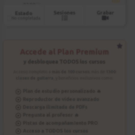
03:09
Sesiones
Grabar
Estado
No completada
Acorde E y Am
7
02:31
Rasgueo básico
8
Accede al Plan Premium
01:51
y desbloquea TODOS los cursos
Acceso completo a
más de 100 cursos
, más de
1300
Primera Canción
9
clases de guitarra
, y beneficios exclusivos como:
Explicación
04:12
Plan de estudio personalizado 🔥
Reproductor de vídeo avanzado
Primera Canción
Descarga ilimitada de PDFs
10
Práctica
Pregunta al profesor 🔥
Pistas de acompañamiento PRO
01:56
Acceso a TODOS los cursos