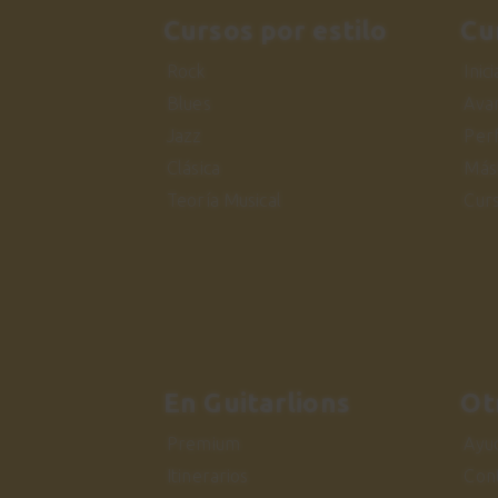
Cursos por estilo
Cu
Rock
Inic
Blues
Ava
Jazz
Per
Clásica
Más
Teoría Musical
Cur
En Guitarlions
Ot
Premium
Ayu
Itinerarios
Con