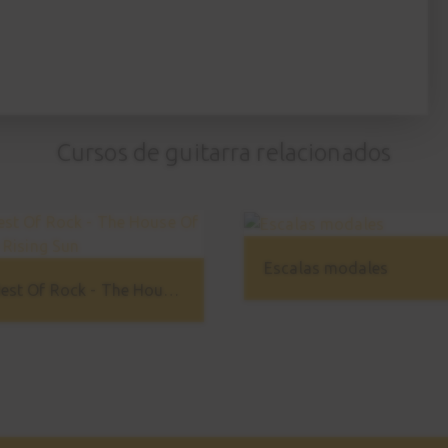
Cursos de guitarra relacionados
Escalas modales
Best Of Rock - The House Of The Rising Sun