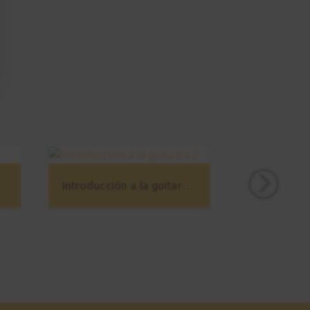
Práctica
02:14
Canción 3 - Vals (rápido)
21
Práctica
01:44
Notas en el mástil
22
Teoría
04:28
Introducción a la guitarra 2
Acorde G
23
01:34
Acordes de potencia
24
02:48