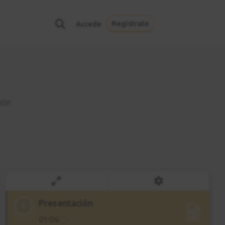
Regístrate
Accede
ión
Presentación
1
01:06