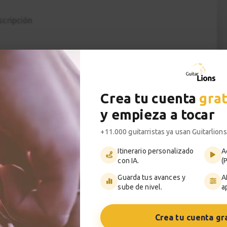
cripción
arra online gratuito
ofrecido por
e acaban de empezar con la guitarra.
F con la guía completa y material adicional de
Crea tu cuenta
grat
gistrándote gratuitamente al plan de prueba en
y empieza a tocar
urso sin descargar los PDF no hace falta
+11.000 guitarristas ya usan Guitarlions
Itinerario personalizado
A
con IA.
(
 guiaremos paso a paso a través todos
Guarda tus avances y
A
 a tocar la guitarra y disfrutar de la música.
sube de nivel.
a
ciones principales del mundo de la guitarra
Crea tu cuenta gr