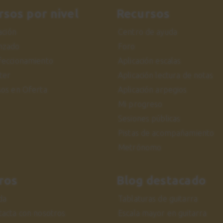
rsos por nivel
Recursos
iación
Centro de ayuda
nzado
Foro
feccionamiento
Aplicación escalas
ter
Aplicación lectura de notas
sos en Oferta
Aplicación arpegios
Mi progreso
Sesiones públicas
Pistas de acompañamiento
Metrónomo
ros
Blog destacado
da
Tablaturas de guitarra
tacta con nosotros
Escala mayor en guitarra