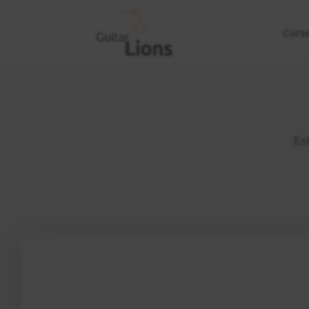
Curs
Est