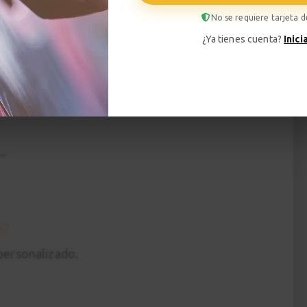
No se requiere tarjeta d
ctrica
¿Ya tienes cuenta?
Inici
rta y practicarás con ejercicios y canciones.
 en calidad 4k con 3 cámaras para no perderte
..
e?
 personalizado.