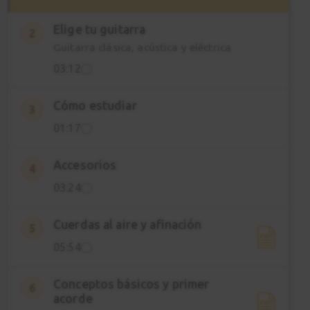
Elige tu guitarra
2
Guitarra clásica, acústica y eléctrica
03:12
Cómo estudiar
3
01:17
Accesorios
4
03:24
Cuerdas al aire y afinación
5
05:54
Conceptos básicos y primer
6
acorde