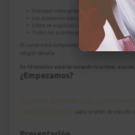
Distinguir entre guitarra clásica, acústica y elé
Los accesorios básicos
Cómo se organizan las notas en el mástil
Todos los acordes principales en posición abie
El curso está compuesto por 25 clases grabadas
ningún detalle.
En 10 minutos estarás tocando tu primer acorde.
¿Empezamos?
¿Quieres aprender más rápidament
Habla con un profesor
para un plan de estudio
Presentación