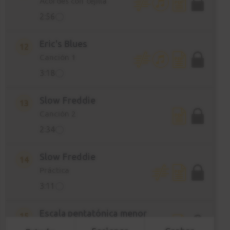
Acordes con cejilla
2:56
Eric's Blues
12
Canción 1
3:18
Slow Freddie
13
Canción 2
2:34
Slow Freddie
14
Práctica
3:11
Escala pentatónica menor
15