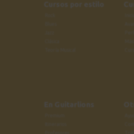
Cursos por estilo
Cu
Rock
Inic
Blues
Ava
Jazz
Per
Clásica
Más
Teoría Musical
Cur
En Guitarlions
Ot
Premium
Ayu
Itinerarios
Con
Profesores
Tra