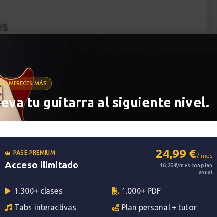
es
los guitarristas que quieren aprender las bases de
ez
explicará
3 elementos fundamentales
de un
TE MERECES MÁS
leva tu guitarra al siguiente nivel.
 acordes con cejilla y con power chords.
ón creativa
aprenderás algunos de los elementos
24,99 €
PASE PREMIUM
o:
/ mes
Acceso ilimitado
16,25 €/mes con plan
anual
1.300+ clases
1.000+ PDF
Tabs interactivas
Plan personal + tutor
pistas de acompañamiento descargables así como