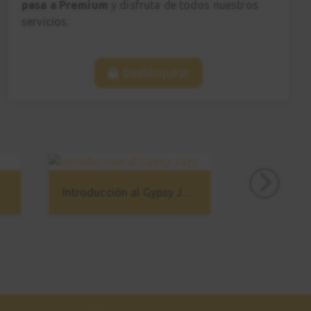
pasa a Premium
y disfruta de todos nuestros
Ritmo 1
servicios.
3:29
Charlie's Blues
29
Desbloquear
Ritmo 2
3:29
Conclusiones
30
1:36
Introducción al Gypsy Jazz