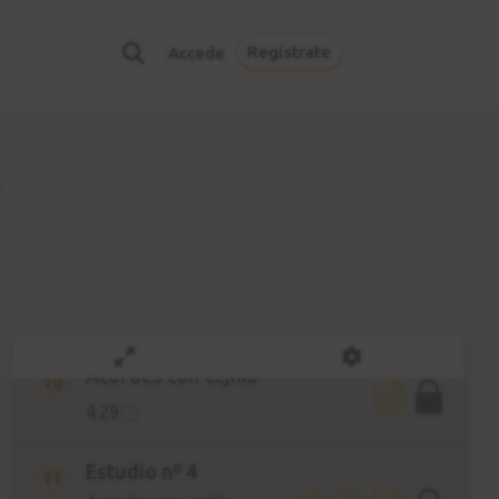
Estudio nº 2
7
Variaciones
Regístrate
Accede
2:41
Power chords
8
y Palm mute
5:54
Estudio nº 3
9
Power chords
2:42
Acordes con cejilla
10
4:29
Estudio nº 4
11