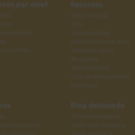
rsos por nivel
Recursos
iación
Centro de ayuda
nzado
Foro
feccionamiento
Aplicación escalas
ter
Aplicación lectura de notas
sos en Oferta
Aplicación arpegios
Mi progreso
Sesiones públicas
Pistas de acompañamiento
Metrónomo
ros
Blog destacado
da
Tablaturas de guitarra
tacta con nosotros
Escala mayor en guitarra
baja con nosotros
Ajustes de guitarra