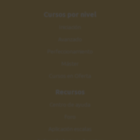
9:58
Cursos por nivel
Equipo y sonido
25
Iniciación
4:17
Avanzado
Conclusiones
26
Perfeccionamiento
2:25
Máster
Cursos en Oferta
Recursos
Centro de ayuda
Foro
Aplicación escalas