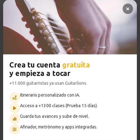
Pregunta al profesor 🔥
Ritmo | Ejercicio 3
13
Pistas de acompañamiento PRO
Sesión de estudio
Acceso a TODOS los cursos
0:50
Smoke on the
VER PLANES PREMIUM
14
water
Canción 1
Crea tu cuenta
gratuita
1:08
y empieza a tocar
Metrónomo
Smoke on the water
15
+11.000 guitarristas ya usan Guitarlions.
Explicación
Itinerario personalizado con IA.
5:17
Acceso a +1300 clases (Prueba 15 días).
Smart progress
Satisfaction
Guarda tus avances y sube de nivel.
16
Activo
0m
Canción 2
Afinador, metrónomo y apps integradas.
2:31