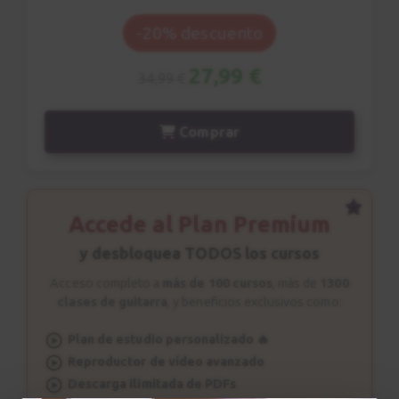
Ritmo | Ejercicio 1
9
-20% descuento
Sesión de estudio
0:45
27,99 €
34,99 €
Ritmo | Ejercicio 2
10
Comprar
Power chords
4:19
Ritmo | Ejercicio 2
Accede al Plan Premium
11
Sesión de estudio
y desbloquea TODOS los cursos
0:52
Acceso completo a
más de 100 cursos
, más de
1300
clases de guitarra
, y beneficios exclusivos como:
Ritmo | Ejercicio 3
12
Single note riff
Plan de estudio personalizado 🔥
Reproductor de vídeo avanzado
4:00
Descarga ilimitada de PDFs