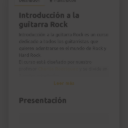
Descripción
Transcripción
Introducción a la
guitarra Rock
Introducción a la guitarra Rock es un curso
dedicado a todos los guitarristas que
quieren adentrarse en el mundo de Rock y
Hard Rock.
El curso está diseñado por nuestro
profesor
Charlie Rodríguez
y se divide en
3 partes principales:
Desarrollo técnico
Leer más
Ritmo
Repertorio (Canciones y riff)
Presentación
Trabajarás algunos de los mejores riff de
la historia del Rock, como:
Smoke On The Water de
Deep