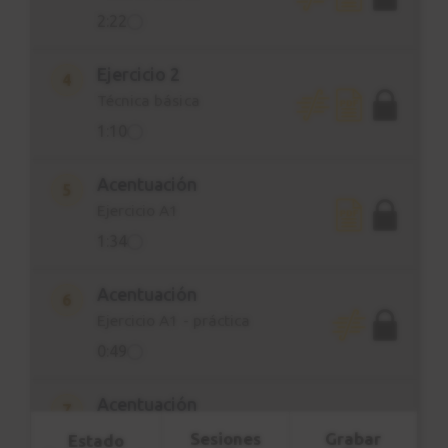
2:22
Ejercicio 2
4
Técnica básica
1:10
Acentuación
5
Ejercicio A1
1:34
Acentuación
6
Ejercicio A1 - práctica
0:49
Acentuación
7
Ejercicio A2
Sesiones
Grabar
Estado