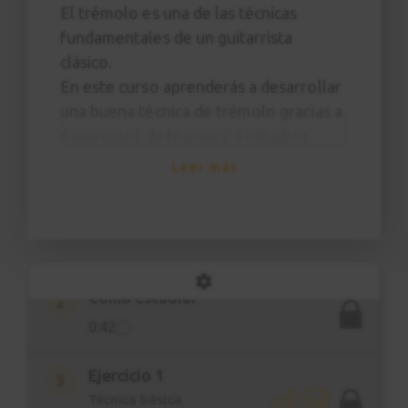
El trémolo es una de las técnicas
fundamentales de un guitarrista
clásico.
En este curso aprenderás a desarrollar
una buena técnica de trémolo gracias a
6 ejercicios de técnica y 4 estudios.
El objetivo final del curso es conseguir
Leer más
tocar el estudio nº4 de Julio Sagreras.
Introducción
1
0:53
Cómo estudiar
2
0:42
Ejercicio 1
3
Técnica básica