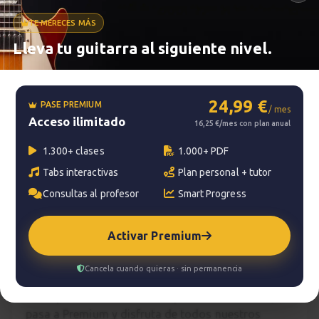
Estudio nº4 | Sagreras
16
Explicación pt.2
TE MERECES MÁS
Metrónomo
4:51
Lleva tu guitarra al siguiente nivel.
Conclusiones
17
Smart progress
24,99 €
0:30
PASE PREMIUM
/ mes
Acceso ilimitado
Activo
0m
16,25 €/mes con plan anual
1.300+ clases
1.000+ PDF
Tabs interactivas
Plan personal + tutor
?
Pregunta al profesor
Consultas al profesor
Smart Progress
Tu profesor: Carles Rodenas
Activar Premium
Hazte premium
Cancela cuando quieras · sin permanencia
Para hablar con tu profesor necesitas una
suscripción Premium. No te quedes con la duda,
pasa a Premium
y disfruta de todos nuestros