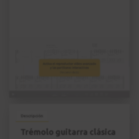
Descripción
Trémolo guitarra clásica