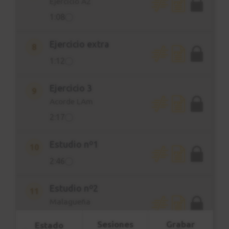
Ejercicio A2
1:08
Ejercicio extra
8
1:12
Ejercicio 3
9
Acorde LAm
2:17
Estudio nº1
10
2:46
Estudio nº2
11
Malagueña
1:20
Sesiones
Grabar
Estado