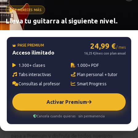
TE MERECES MÁS
Metrónomo
Lleva tu guitarra al siguiente nivel.
Smart progress
24,99 €
PASE PREMIUM
/ mes
Acceso ilimitado
Activo
0m
16,25 €/mes con plan anual
1.300+ clases
1.000+ PDF
Tabs interactivas
Plan personal + tutor
?
Pregunta al profesor
Consultas al profesor
Smart Progress
Tu profesor: Carles Rodenas
Activar Premium
Hazte premium
Cancela cuando quieras · sin permanencia
Para hablar con tu profesor necesitas una
suscripción Premium. No te quedes con la duda,
pasa a Premium
y disfruta de todos nuestros