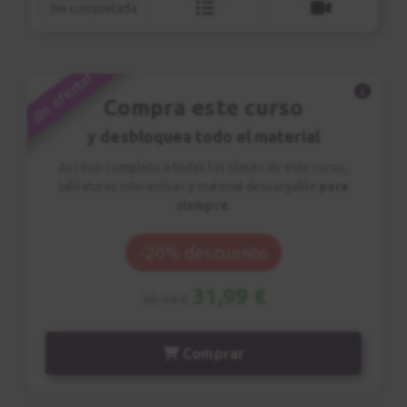
No completada
Estudio nº3
12
Demostración
¡En oferta!
0:45
Compra este curso
Estudio nº3
13
y desbloquea todo el material
Explicación
Acceso completo a todas las clases de este curso,
6:28
tablaturas interactivas y material descargable
para
siempre
.
Estudio nº4 | Sagreras
14
Demostración
-20% descuento
1:07
31,99 €
39,99 €
Estudio nº4 | Sagreras
15
Explicación pt.1
Comprar
8:54