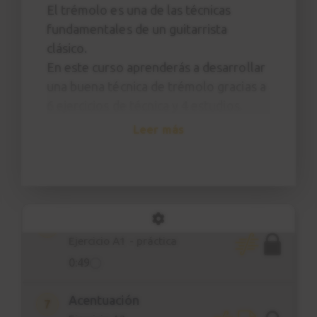
Técnica básica
El trémolo es una de las técnicas
fundamentales de un guitarrista
2:22
clásico.
En este curso aprenderás a desarrollar
Ejercicio 2
4
Técnica básica
una buena técnica de trémolo gracias a
6 ejercicios de técnica y 4 estudios.
1:10
El objetivo final del curso es conseguir
Leer más
tocar el estudio nº4 de Julio Sagreras.
Acentuación
5
Ejercicio A1
1:34
Acentuación
6
Ejercicio A1 - práctica
0:49
Acentuación
7